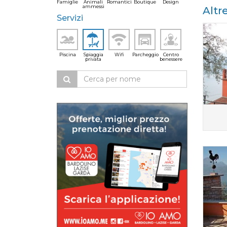
Famiglie
Animali
Romantici
Boutique
Design
ammessi
Altr
Servizi
Piscina
Spiaggia
Wifi
Parcheggio
Centro
privata
benessere