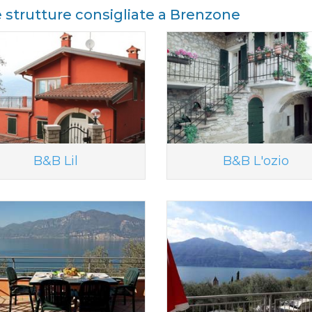
e strutture consigliate a Brenzone
B&B Lil
B&B L'ozio