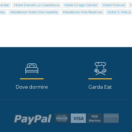
aribe
Hotel Danieli La Castellana
Hotel Drago Center
Hotel Firenze
H
ely
Residence Hotel Villa Isabella
Residence Villa Beatrice
Hotel S. Maria
Dove dormire
Garda Eat