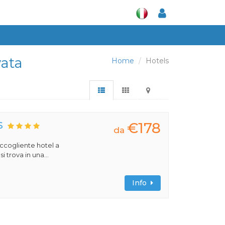
vata
Home
Hotels
€178
S
da
 accogliente hotel a
 trova in una...
Info