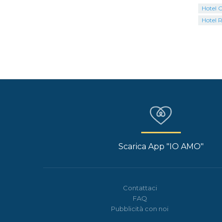
Hotel C
Hotel R
Scarica App "IO AMO"
Contattaci
FAQ
Pubblicità con noi