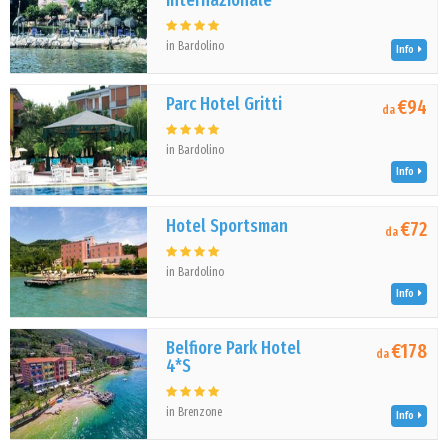
Internazionale
in Bardolino
Info
Parc Hotel Gritti
€94
da
in Bardolino
Info
Hotel Sportsman
€72
da
in Bardolino
Info
Belfiore Park Hotel
€178
da
4*S
in Brenzone
Info