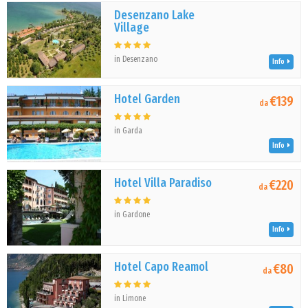
Desenzano Lake
Village
in Desenzano
Info
Hotel Garden
€139
da
in Garda
Info
Hotel Villa Paradiso
€220
da
in Gardone
Info
Hotel Capo Reamol
€80
da
in Limone