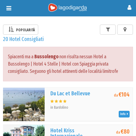
Toggle
navigation
POPOLARITÀ
20 Hotel Consigliati
Spiacenti ma a
Bussolengo
non risulta nessun Hotel a
Bussolengo | Hotel 4 Stelle | Hotel con Spiaggia privata
consigliato. Seguono gli hotel attinenti delle località limitrofe
Du Lac et Bellevue
€104
da
in Bardolino
Info
Hotel Kriss
€80
da