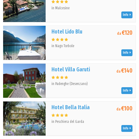
in Malcesine
Info
Hotel Lido Blu
€120
da
in Nago Torbole
Info
Hotel Villa Garuti
€140
da
in Padenghe (Desenzano)
Info
Hotel Bella Italia
€100
da
in Peschiera del Garda
Info