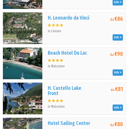
Info
H. Leonardo da Vinci
€86
da
in Limone
Info
Beach Hotel Du Lac
€90
da
in Malcesine
Info
H. Castello Lake
€81
da
Front
in Malcesine
Info
Hotel Sailing Center
€80
da