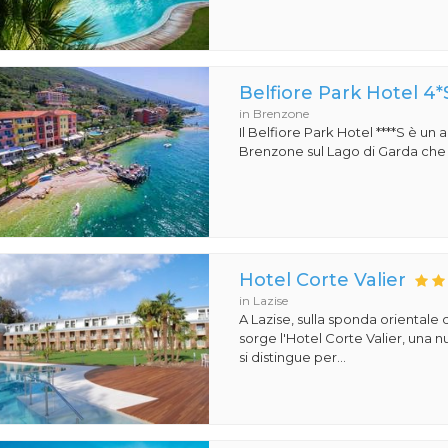
Belfiore Park Hotel 4*
in Brenzone
Il Belfiore Park Hotel ****S è un
Brenzone sul Lago di Garda che si
Hotel Corte Valier
in Lazise
A Lazise, sulla sponda orientale 
sorge l'Hotel Corte Valier, una n
si distingue per...