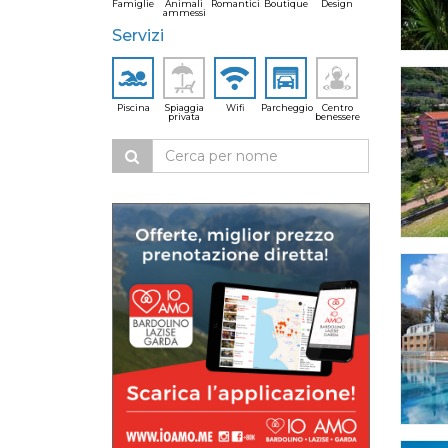
Famiglie
Animali
Romantici
Boutique
Design
ammessi
Servizi
Piscina
Spiaggia
Wifi
Parcheggio
Centro
privata
benessere