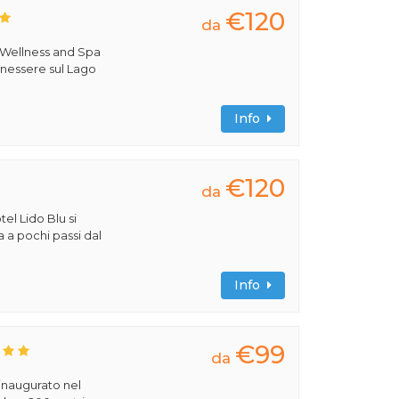
€120
da
 Wellness and Spa
benessere sul Lago
Info
€120
da
tel Lido Blu si
a a pochi passi dal
Info
€99
da
 inaugurato nel