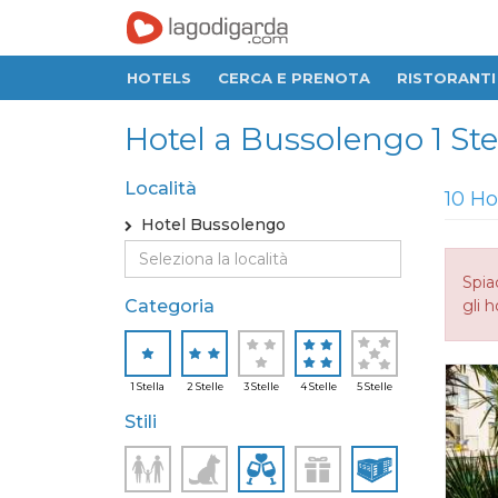
HOTELS
CERCA E PRENOTA
RISTORANTI
Hotel a Bussolengo 1 Stell
Località
10 Ho
Hotel Bussolengo
Spia
Categoria
gli h
1 Stella
2 Stelle
3 Stelle
4 Stelle
5 Stelle
Stili