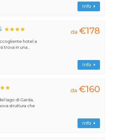
Info
€178
S
da
 accogliente hotel a
 trova in una...
Info
€160
da
del lago di Garda,
uova struttura che
Info