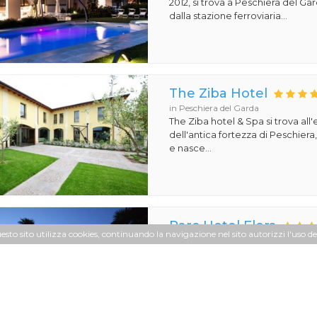
2012, si trova a Peschiera del Ga
dalla stazione ferroviaria...
The Ziba Hotel
in Peschiera del Garda
The Ziba hotel & Spa si trova all
dell'antica fortezza di Peschiera
e nasce...
Parc Hotel Flora
uesto sito utilizza cookies, continuando la navigazione nel sito autorizzi l'uso de
in Riva del Garda
Il Parc Hotel Flora si trova a poch
suggestivo centro storico di Riv
sponde...