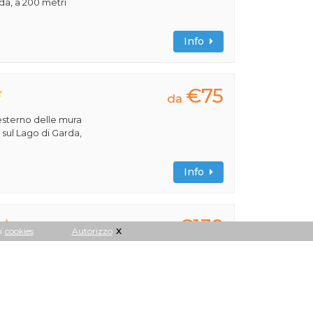
rda, a 200 metri
Info
€75
da
'esterno delle mura
, sul Lago di Garda,
Info
€139
da
x
i
cookies
Autorizzo
i passi dal
a del Garda e dalle
Info