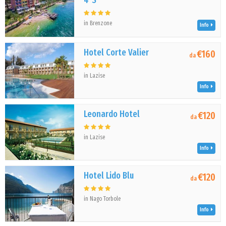
4*S
in Brenzone
Info
Hotel Corte Valier
€160
da
in Lazise
Info
Leonardo Hotel
€120
da
in Lazise
Info
Hotel Lido Blu
€120
da
in Nago Torbole
Info