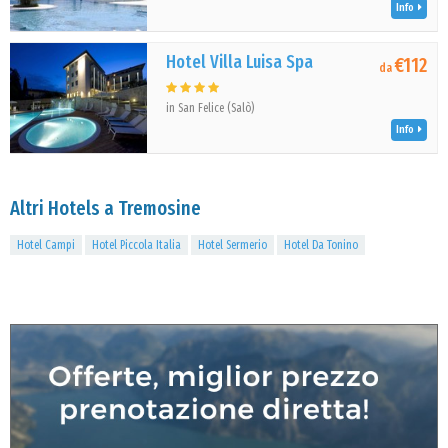
Info
Hotel Villa Luisa Spa
€112
da
in San Felice (Salò)
Info
Altri Hotels a Tremosine
Hotel Campi
Hotel Piccola Italia
Hotel Sermerio
Hotel Da Tonino