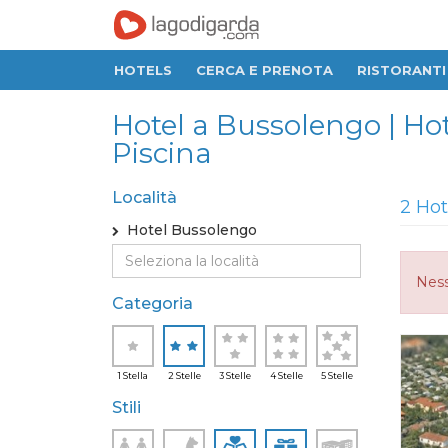
HOTELS
CERCA E PRENOTA
RISTORANTI
Hotel a Bussolengo | Hot
Piscina
Località
2 Hot
Hotel Bussolengo
Ness
Categoria
1 Stella
2 Stelle
3 Stelle
4 Stelle
5 Stelle
Stili