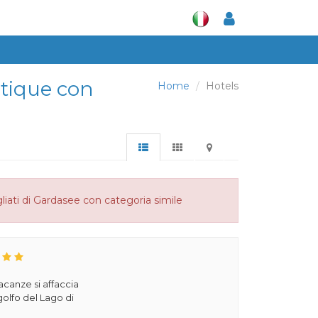
utique con
Home
Hotels
liati di Gardasee con categoria simile
acanze si affaccia
olfo del Lago di