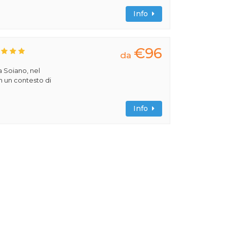
Info
€96
da
a Soiano, nel
n un contesto di
Info