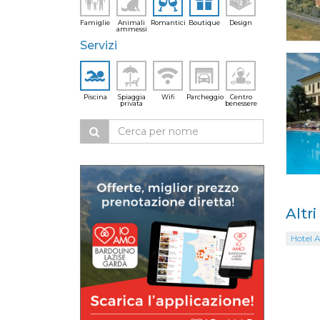
Famiglie
Animali
Romantici
Boutique
Design
ammessi
Servizi
Piscina
Spiaggia
Wifi
Parcheggio
Centro
privata
benessere
Altr
Hotel 