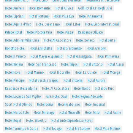
Hotel Albero N. 5
Hotel Lido
Euro Congressi Hotel
Residence al Cacciatore
Hotel Andreis
Hotel Romantic
Hotel Al Sole
Golf Hotel Ca' Degli Ulivi
Hotel Cipriani
Hotel Fortuna
Hotel Villa Eva
Hotel Pinamonte
Hotel Aquila d'Oro
Hotel Desenzano
Hotel Estée
Hotel Lido International
Palace Hotel
Hotel Piccola Vela
Hotel Plaza
Residence Oliveto
Hotel Admiral Villa Erme
Hotel Al Cacciatore
Hotel Benaco
Hotel Berta
Bonotto Hotel
Hotel Enrichetta
Hotel Giardinetto
Hotel Armony
Hotel Il Veliero
Hotel Mayer e Splendid
Hotel Passeggiata
Hotel Primavera
Hotel Riviera
Hotel San Francesco
Hotel Tripoli
Hotel Vittorio
Hotel Alessi
Hotel Flora
Hotel Marino
Hotel Il Corallo
Hotel La Quiete
Hotel Moniga
Hotel Principe
Hotel Vecchia Napoli
Hotel Vittoria
Hotel Aurora
Residence Stella Alpina
Hotel Al Cacciatore
Hotel Baldo
Hotel Du Parc
Hotel Locanda San Vigilio
Park Hotel Oasi
Hotel Regina Adelaide
Sport Hotel Olimpo
Hotel Doria
Hotel Gabbiano
Hotel Imperial
Hotel Marco Polo
Hotel Miralago
Hotel Miravalli
Hotel Mirò
Hotel Palme
Hotel Royal
Hotel Silvestro
Hotel Suite Dipendenza Royal
Hotel Terminus & Garda
Hotel Tobago
Hotel Tre Corone
Hotel Villa Mulino