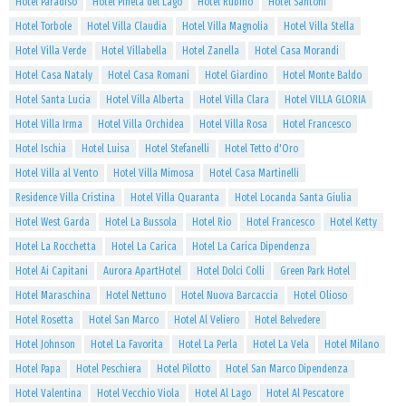
Hotel Paradiso
Hotel Pineta del Lago
Hotel Rubino
Hotel Santoni
Hotel Torbole
Hotel Villa Claudia
Hotel Villa Magnolia
Hotel Villa Stella
Hotel Villa Verde
Hotel Villabella
Hotel Zanella
Hotel Casa Morandi
Hotel Casa Nataly
Hotel Casa Romani
Hotel Giardino
Hotel Monte Baldo
Hotel Santa Lucia
Hotel Villa Alberta
Hotel Villa Clara
Hotel VILLA GLORIA
Hotel Villa Irma
Hotel Villa Orchidea
Hotel Villa Rosa
Hotel Francesco
Hotel Ischia
Hotel Luisa
Hotel Stefanelli
Hotel Tetto d'Oro
Hotel Villa al Vento
Hotel Villa Mimosa
Hotel Casa Martinelli
Residence Villa Cristina
Hotel Villa Quaranta
Hotel Locanda Santa Giulia
Hotel West Garda
Hotel La Bussola
Hotel Rio
Hotel Francesco
Hotel Ketty
Hotel La Rocchetta
Hotel La Carica
Hotel La Carica Dipendenza
Hotel Ai Capitani
Aurora ApartHotel
Hotel Dolci Colli
Green Park Hotel
Hotel Maraschina
Hotel Nettuno
Hotel Nuova Barcaccia
Hotel Olioso
Hotel Rosetta
Hotel San Marco
Hotel Al Veliero
Hotel Belvedere
Hotel Johnson
Hotel La Favorita
Hotel La Perla
Hotel La Vela
Hotel Milano
Hotel Papa
Hotel Peschiera
Hotel Pilotto
Hotel San Marco Dipendenza
Hotel Valentina
Hotel Vecchio Viola
Hotel Al Lago
Hotel Al Pescatore