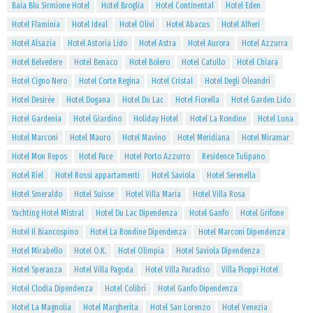
Baia Blu Sirmione Hotel
Hotel Broglia
Hotel Continental
Hotel Eden
Hotel Flaminia
Hotel Ideal
Hotel Olivi
Hotel Abacus
Hotel Alfieri
Hotel Alsazia
Hotel Astoria Lido
Hotel Astra
Hotel Aurora
Hotel Azzurra
Hotel Belvedere
Hotel Benaco
Hotel Bolero
Hotel Catullo
Hotel Chiara
Hotel Cigno Nero
Hotel Corte Regina
Hotel Cristal
Hotel Degli Oleandri
Hotel Desirèe
Hotel Dogana
Hotel Du Lac
Hotel Fiorella
Hotel Garden Lido
Hotel Gardenia
Hotel Giardino
Holiday Hotel
Hotel La Rondine
Hotel Luna
Hotel Marconi
Hotel Mauro
Hotel Mavino
Hotel Meridiana
Hotel Miramar
Hotel Mon Repos
Hotel Pace
Hotel Porto Azzurro
Residence Tulipano
Hotel Riel
Hotel Rossi appartamenti
Hotel Saviola
Hotel Serenella
Hotel Smeraldo
Hotel Suisse
Hotel Villa Maria
Hotel Villa Rosa
Yachting Hotel Mistral
Hotel Du Lac Dipendenza
Hotel Ganfo
Hotel Grifone
Hotel Il Biancospino
Hotel La Rondine Dipendenza
Hotel Marconi Dipendenza
Hotel Mirabello
Hotel O.K.
Hotel Olimpia
Hotel Saviola Dipendenza
Hotel Speranza
Hotel Villa Pagoda
Hotel Villa Paradiso
Villa Pioppi Hotel
Hotel Clodia Dipendenza
Hotel Colibrì
Hotel Ganfo Dipendenza
Hotel La Magnolia
Hotel Margherita
Hotel San Lorenzo
Hotel Venezia