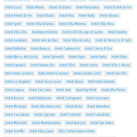
Hotel Lucia
Hotel Miami
Hotel Orchidea
Hotel Panorama
Hotel Rastel de Fer
Hotel Restel de Fer
Hotel Rialto
Hotel Rita
Hotel Rolly
Hotel Silvana
Hotel Sport
Hotel Villa Arianna
Hotel Villa Minerva
Hotel Villa Rina
Hotel Villa Zita
Residence Desirèe
Hotel A-ROSA Lago di Garda
Hotel Duomo
Hotel Gambero
Hotel Salò du Parc
Hotel Villa Arcadio
Hotel Al Terrazzo di Salò
Hotel Bellerive
Hotel Benaco
Hotel Commercio
Hotel Conca d'Oro
Hotel Mecca del Garda
Hotel Splendid
Hotel Vigna
Hotel Betty
Hotel Eden
Hotel Lepanto
Hotel Nonna Ebe
Hotel Olivi
Hotel Cesira
Hotel Villa S. Maria
Park Hotel Casimiro
Bella Hotel & Leisure
Hotel Garden Zorzi
Hotel San Filis
Hotel La Sorgente
Hotel Sacro Cuore
Hotel Diana
Park Hotel Jolanda
Hotel Laguna
Hotel San Zeno
Hotel Sole
Sporting Hotel
Hotel Alla Pineta
Hotel Aurora
Hotel Bellavista
Hotel Castagneto
Hotel Genziana
Hotel Miralago
Hotel Alla Palazzina
Hotel Aloisi
Hotel Belvedere
Hotel Cacciatore
Hotel Capriolo
Hotel Centrale
Hotel Costabella
Hotel Miravalle
Hotel Montebaldina
Hotel Narciso
Hotel San Remo
Hotel Sceriffo
Hotel Villa Liana
Villa Cortine Palace Hotel