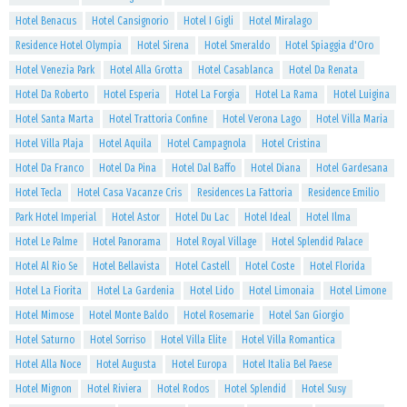
Hotel Benacus
Hotel Cansignorio
Hotel I Gigli
Hotel Miralago
Residence Hotel Olympia
Hotel Sirena
Hotel Smeraldo
Hotel Spiaggia d'Oro
Hotel Venezia Park
Hotel Alla Grotta
Hotel Casablanca
Hotel Da Renata
Hotel Da Roberto
Hotel Esperia
Hotel La Forgia
Hotel La Rama
Hotel Luigina
Hotel Santa Marta
Hotel Trattoria Confine
Hotel Verona Lago
Hotel Villa Maria
Hotel Villa Plaja
Hotel Aquila
Hotel Campagnola
Hotel Cristina
Hotel Da Franco
Hotel Da Pina
Hotel Dal Baffo
Hotel Diana
Hotel Gardesana
Hotel Tecla
Hotel Casa Vacanze Cris
Residences La Fattoria
Residence Emilio
Park Hotel Imperial
Hotel Astor
Hotel Du Lac
Hotel Ideal
Hotel Ilma
Hotel Le Palme
Hotel Panorama
Hotel Royal Village
Hotel Splendid Palace
Hotel Al Rio Se
Hotel Bellavista
Hotel Castell
Hotel Coste
Hotel Florida
Hotel La Fiorita
Hotel La Gardenia
Hotel Lido
Hotel Limonaia
Hotel Limone
Hotel Mimose
Hotel Monte Baldo
Hotel Rosemarie
Hotel San Giorgio
Hotel Saturno
Hotel Sorriso
Hotel Villa Elite
Hotel Villa Romantica
Hotel Alla Noce
Hotel Augusta
Hotel Europa
Hotel Italia Bel Paese
Hotel Mignon
Hotel Riviera
Hotel Rodos
Hotel Splendid
Hotel Susy