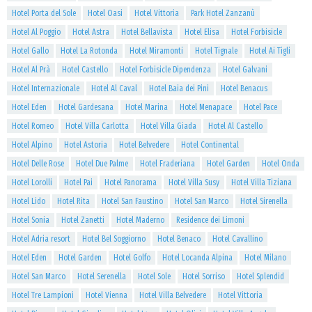
Hotel Porta del Sole
Hotel Oasi
Hotel Vittoria
Park Hotel Zanzanù
Hotel Al Poggio
Hotel Astra
Hotel Bellavista
Hotel Elisa
Hotel Forbisicle
Hotel Gallo
Hotel La Rotonda
Hotel Miramonti
Hotel Tignale
Hotel Ai Tigli
Hotel Al Prà
Hotel Castello
Hotel Forbisicle Dipendenza
Hotel Galvani
Hotel Internazionale
Hotel Al Caval
Hotel Baia dei Pini
Hotel Benacus
Hotel Eden
Hotel Gardesana
Hotel Marina
Hotel Menapace
Hotel Pace
Hotel Romeo
Hotel Villa Carlotta
Hotel Villa Giada
Hotel Al Castello
Hotel Alpino
Hotel Astoria
Hotel Belvedere
Hotel Continental
Hotel Delle Rose
Hotel Due Palme
Hotel Fraderiana
Hotel Garden
Hotel Onda
Hotel Lorolli
Hotel Pai
Hotel Panorama
Hotel Villa Susy
Hotel Villa Tiziana
Hotel Lido
Hotel Rita
Hotel San Faustino
Hotel San Marco
Hotel Sirenella
Hotel Sonia
Hotel Zanetti
Hotel Maderno
Residence dei Limoni
Hotel Adria resort
Hotel Bel Soggiorno
Hotel Benaco
Hotel Cavallino
Hotel Eden
Hotel Garden
Hotel Golfo
Hotel Locanda Alpina
Hotel Milano
Hotel San Marco
Hotel Serenella
Hotel Sole
Hotel Sorriso
Hotel Splendid
Hotel Tre Lampioni
Hotel Vienna
Hotel Villa Belvedere
Hotel Vittoria