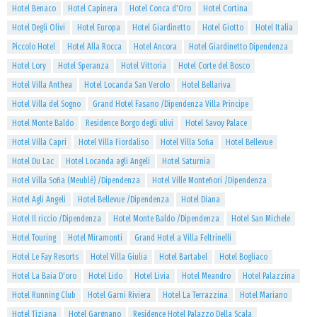
Hotel Benaco
Hotel Capinera
Hotel Conca d'Oro
Hotel Cortina
Hotel Degli Olivi
Hotel Europa
Hotel Giardinetto
Hotel Giotto
Hotel Italia
Piccolo Hotel
Hotel Alla Rocca
Hotel Ancora
Hotel Giardinetto Dipendenza
Hotel Lory
Hotel Speranza
Hotel Vittoria
Hotel Corte del Bosco
Hotel Villa Anthea
Hotel Locanda San Verolo
Hotel Bellariva
Hotel Villa del Sogno
Grand Hotel Fasano /Dipendenza Villa Principe
Hotel Monte Baldo
Residence Borgo degli ulivi
Hotel Savoy Palace
Hotel Villa Capri
Hotel Villa Fiordaliso
Hotel Villa Sofia
Hotel Bellevue
Hotel Du Lac
Hotel Locanda agli Angeli
Hotel Saturnia
Hotel Villa Sofia (Meublè) /Dipendenza
Hotel Ville Montefiori /Dipendenza
Hotel Agli Angeli
Hotel Bellevue /Dipendenza
Hotel Diana
Hotel Il riccio /Dipendenza
Hotel Monte Baldo /Dipendenza
Hotel San Michele
Hotel Touring
Hotel Miramonti
Grand Hotel a Villa Feltrinelli
Hotel Le Fay Resorts
Hotel Villa Giulia
Hotel Bartabel
Hotel Bogliaco
Hotel La Baia D'oro
Hotel Lido
Hotel Livia
Hotel Meandro
Hotel Palazzina
Hotel Running Club
Hotel Garni Riviera
Hotel La Terrazzina
Hotel Mariano
Hotel Tiziana
Hotel Gargnano
Residence Hotel Palazzo Della Scala