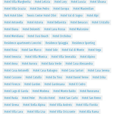
Hotel Villa Margherita
Hotel Letizia
Hotel Lory
Hotel Luscia
Hotel Silvana
Hotel Villa Grazia
Hotel Don Pedro
Hotel Europa
Hotel Maximilian
Park Hotel Eden
Tennis Center Hotel Olivi
Hotel Val di Sogno
Hotel Alpi
Hotel Antonella
Hotel Astoria
Hotel Bellavista
Hotel Benacus
Hotel Cristallo
Hotel Diana
Hotel Dolomiti
Hotel Luna Rossa
Hotel Malcesine
Hotel Meridiana
Hotel Oasi Beach
Hotel Orchidea
Residence apartments Loncrini
Residence Spiaggia
Residence Sporting
Hotel Rosa
Hotel San Marco
Hotel Sole
Hotel Val di Monte
Hotel Vega
Hotel Venezia
Hotel Villa Monica
Hotel Villa Smeralda
Hotel Alpino
Hotel Anna
Hotel Aurora
Hotel Baia Verde
Hotel Casa Alessandra
Hotel Casa Antonelli
Hotel Casa Rabagno
Hotel Casa Sartori
Hotel Casa Serena
Hotel Cassone
Hotel Catullo
Hotel Da Tino
Hotel Daniel Terme
Hotel Erika
Hotel Firenze
Hotel Garden
Hotel Gardesana
Hotel Il Cedro
Hotel Lago di Garda
Hotel Modena
Hotel Monte Baldo
Hotel Panorama
Hotel Paola
Hotel Peler
Piccolo Hotel
Hotel San Carlo
Hotel San Remo
Hotel Sirena
Hotel Stella Alpina
Hotel Villa Andreis
Hotel Villa Florida
Hotel Villa Lara
Hotel Villa Lisa
Hotel Villa Orizzonte
Hotel Alla Rama