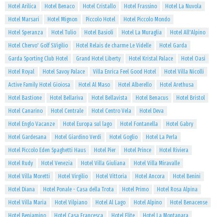
Hotel Arilica
Hotel Benaco
Hotel Cristallo
Hotel Frassino
Hotel La Nuvola
Hotel Marsari
Hotel Mignon
Piccolo Hotel
Hotel Piccolo Mondo
Hotel Speranza
Hotel Tulio
Hotel Basioli
Hotel La Muraglia
Hotel All'Alpino
Hotel Chervo' Golf S.Vigilio
Hotel Relais de charme Le Videlle
Hotel Garda
Garda Sporting Club Hotel
Grand Hotel Liberty
Hotel Kristal Palace
Hotel Oasi
Hotel Royal
Hotel Savoy Palace
Villa Enrica Feel Good Hotel
Hotel Villa Nicolli
Active Family Hotel Gioiosa
Hotel Al Maso
Hotel Alberello
Hotel Arethusa
Hotel Bastione
Hotel Bellariva
Hotel Bellavista
Hotel Benacus
Hotel Bristol
Hotel Canarino
Hotel Centrale
Hotel Centro Vela
Hotel Deva
Hotel Englo Vacanze
Hotel Europa sul lago
Hotel Fontanella
Hotel Gabry
Hotel Gardesana
Hotel Giardino Verdi
Hotel Goglio
Hotel La Perla
Hotel Piccolo Eden Spaghetti Haus
Hotel Pier
Hotel Prince
Hotel Riviera
Hotel Rudy
Hotel Venezia
Hotel Villa Giuliana
Hotel Villa Miravalle
Hotel Villa Moretti
Hotel Virgilio
Hotel Vittoria
Hotel Ancora
Hotel Benini
Hotel Diana
Hotel Ponale - Casa della Trota
Hotel Primo
Hotel Rosa Alpina
Hotel Villa Maria
Hotel Vilpiano
Hotel Al Lago
Hotel Alpino
Hotel Benacense
Hotel Beniamino
Hotel Casa Francesca
Hotel Elite
Hotel La Montanara