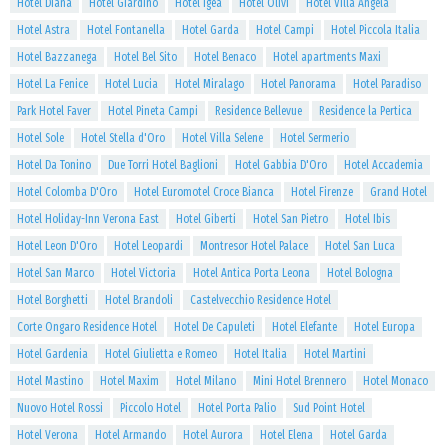
Hotel Diana
Hotel Giardino
Hotel Igea
Hotel Olivi
Hotel Villa Angela
Hotel Astra
Hotel Fontanella
Hotel Garda
Hotel Campi
Hotel Piccola Italia
Hotel Bazzanega
Hotel Bel Sito
Hotel Benaco
Hotel apartments Maxi
Hotel La Fenice
Hotel Lucia
Hotel Miralago
Hotel Panorama
Hotel Paradiso
Park Hotel Faver
Hotel Pineta Campi
Residence Bellevue
Residence la Pertica
Hotel Sole
Hotel Stella d'Oro
Hotel Villa Selene
Hotel Sermerio
Hotel Da Tonino
Due Torri Hotel Baglioni
Hotel Gabbia D'Oro
Hotel Accademia
Hotel Colomba D'Oro
Hotel Euromotel Croce Bianca
Hotel Firenze
Grand Hotel
Hotel Holiday-Inn Verona East
Hotel Giberti
Hotel San Pietro
Hotel Ibis
Hotel Leon D'Oro
Hotel Leopardi
Montresor Hotel Palace
Hotel San Luca
Hotel San Marco
Hotel Victoria
Hotel Antica Porta Leona
Hotel Bologna
Hotel Borghetti
Hotel Brandoli
Castelvecchio Residence Hotel
Corte Ongaro Residence Hotel
Hotel De Capuleti
Hotel Elefante
Hotel Europa
Hotel Gardenia
Hotel Giulietta e Romeo
Hotel Italia
Hotel Martini
Hotel Mastino
Hotel Maxim
Hotel Milano
Mini Hotel Brennero
Hotel Monaco
Nuovo Hotel Rossi
Piccolo Hotel
Hotel Porta Palio
Sud Point Hotel
Hotel Verona
Hotel Armando
Hotel Aurora
Hotel Elena
Hotel Garda