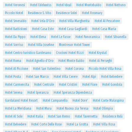
Hotel Veronesi
Hotel Edelweiss
Hotel Ideal
Hotel Montebaldo
Hotel Nettuno
Piccolo Hotel
Residence S. Vito
Residence Solei
Hotel Rosmary
Hotel Smeraldo
Hotel Vela D'Oro
Hotel Villa Margherita
Hotel Al Pescatore
Hotel Battistoni
Hotel Casa Este
Hotel Casa Gagliardi
Hotel Casa Maria
Hotel Da Pippo
Hotel Elena
Hotel Le Fasse
Hotel Panoramica
Hotel Silvanella
Hotel Sorriso
Hotel Villa Josefine
Montresor Hotel Tower
Hotel Centro turistico Gardesano
Crocioni Hotel Rizzi
Hotel Krystal
Hotel Roma
Hotel Agnello d'Oro
Hotel Monte Baldo
Hotel Ai Perseghi
Hotel Al Piccione
Hotel San Valentino
Hotel Corona
Piccolo Hotel Villa Rosa
Hotel Posta
Hotel San Marco
Hotel Villa Cerere
Hotel Alpi
Hotel Belvedere
Hotel Carmencita
Hotel Centrale
Hotel Cristini
Hotel Fiore
Hotel Gondola
Hotel Serena
Hotel Speranza
Hotel Speranza Dipendenza
Gardaland Hotel Resort
Hotel Campanello
Hotel Dore'
Hotel Corte Malaspina
Hotel La Meridiana
Hotel Mura
Hotel Nuova zia Teresa
Hotel Olimpia
Hotel Al Sole
Hotel Italia
Hotel San Remo
Hotel Tavernetta
Residence Palù
Hotel Belvedere
Hotel Corte Delle Rose
Hotel La Grotta
Hotel Villa Rosa