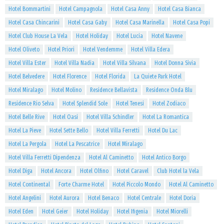
Hotel Bommartini
Hotel Campagnola
Hotel Casa Anny
Hotel Casa Bianca
Hotel Casa Chincarini
Hotel Casa Gaby
Hotel Casa Marinella
Hotel Casa Popi
Hotel Club House La Vela
Hotel Holiday
Hotel Lucia
Hotel Navene
Hotel Oliveto
Hotel Priori
Hotel Vendemme
Hotel Villa Edera
Hotel Villa Ester
Hotel Villa Nadia
Hotel Villa Silvana
Hotel Donna Sivia
Hotel Belvedere
Hotel Florence
Hotel Florida
La Quiete Park Hotel
Hotel Miralago
Hotel Molino
Residence Bellavista
Residence Onda Blu
Residence Rio Selva
Hotel Splendid Sole
Hotel Tenesi
Hotel Zodiaco
Hotel Belle Rive
Hotel Oasi
Hotel Villa Schindler
Hotel La Romantica
Hotel La Pieve
Hotel Sette Bello
Hotel Villa Ferretti
Hotel Du Lac
Hotel La Pergola
Hotel La Pescatrice
Hotel Miralago
Hotel Villa Ferretti Dipendenza
Hotel Al Caminetto
Hotel Antico Borgo
Hotel Diga
Hotel Ancora
Hotel Olfino
Hotel Caravel
Club Hotel la Vela
Hotel Continental
Forte Charme Hotel
Hotel Piccolo Mondo
Hotel Al Caminetto
Hotel Angelini
Hotel Aurora
Hotel Benaco
Hotel Centrale
Hotel Doria
Hotel Eden
Hotel Geier
Hotel Holiday
Hotel Ifigenia
Hotel Miorelli