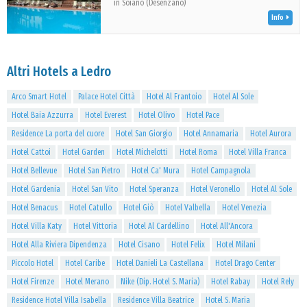
in Soiano (Desenzano)
Info
Altri Hotels a Ledro
Arco Smart Hotel
Palace Hotel Città
Hotel Al Frantoio
Hotel Al Sole
Hotel Baia Azzurra
Hotel Everest
Hotel Olivo
Hotel Pace
Residence La porta del cuore
Hotel San Giorgio
Hotel Annamaria
Hotel Aurora
Hotel Cattoi
Hotel Garden
Hotel Michelotti
Hotel Roma
Hotel Villa Franca
Hotel Bellevue
Hotel San Pietro
Hotel Ca' Mura
Hotel Campagnola
Hotel Gardenia
Hotel San Vito
Hotel Speranza
Hotel Veronello
Hotel Al Sole
Hotel Benacus
Hotel Catullo
Hotel Giò
Hotel Valbella
Hotel Venezia
Hotel Villa Katy
Hotel Vittoria
Hotel Al Cardellino
Hotel All'Ancora
Hotel Alla Riviera Dipendenza
Hotel Cisano
Hotel Felix
Hotel Milani
Piccolo Hotel
Hotel Caribe
Hotel Danieli La Castellana
Hotel Drago Center
Hotel Firenze
Hotel Merano
Nike (Dip. Hotel S. Maria)
Hotel Rabay
Hotel Rely
Residence Hotel Villa Isabella
Residence Villa Beatrice
Hotel S. Maria