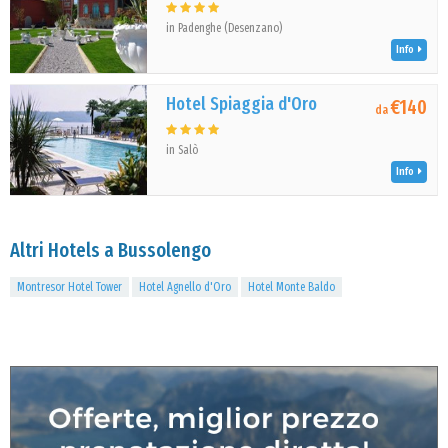
in Padenghe (Desenzano)
Info
Hotel Spiaggia d'Oro
€140
da
in Salò
Info
Altri Hotels a Bussolengo
Montresor Hotel Tower
Hotel Agnello d'Oro
Hotel Monte Baldo