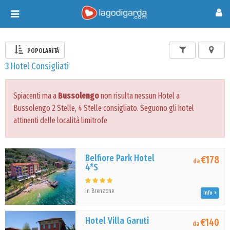
Toggle
navigation
POPOLARITÀ
3 Hotel Consigliati
Spiacenti ma a
Bussolengo
non risulta nessun Hotel a
Bussolengo 2 Stelle, 4 Stelle consigliato. Seguono gli hotel
attinenti delle località limitrofe
Belfiore Park Hotel
€178
da
4*S
in Brenzone
Info
Hotel Villa Garuti
€140
da