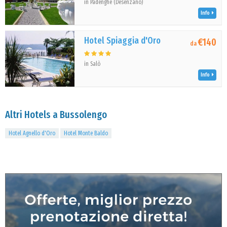
in Padenghe (Desenzano)
Info
Hotel Spiaggia d'Oro
€140
da
in Salò
Info
Altri Hotels a Bussolengo
Hotel Agnello d'Oro
Hotel Monte Baldo