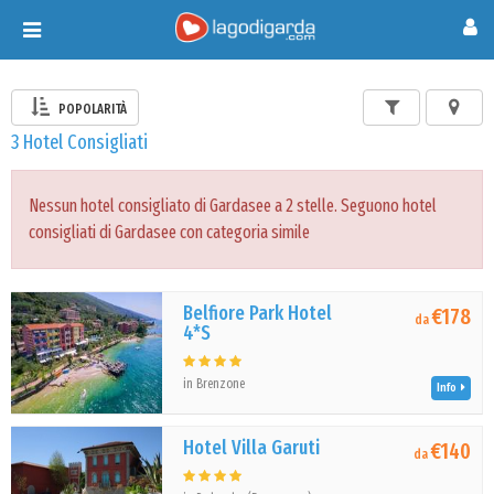
Toggle
navigation
POPOLARITÀ
3 Hotel Consigliati
Nessun hotel consigliato di Gardasee a 2 stelle. Seguono hotel
consigliati di Gardasee con categoria simile
Belfiore Park Hotel
€178
da
4*S
in Brenzone
Info
Hotel Villa Garuti
€140
da