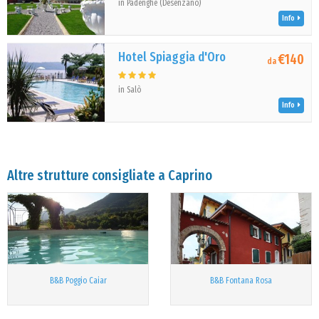
in Padenghe (Desenzano)
Info
Hotel Spiaggia d'Oro
€140
da
in Salò
Info
Altre strutture consigliate a Caprino
B&B Poggio Caiar
B&B Fontana Rosa