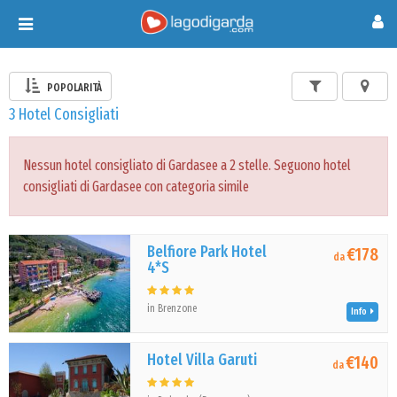
Toggle
navigation
POPOLARITÀ
3 Hotel Consigliati
Nessun hotel consigliato di Gardasee a 2 stelle. Seguono hotel
consigliati di Gardasee con categoria simile
Belfiore Park Hotel
€178
da
4*S
in Brenzone
Info
Hotel Villa Garuti
€140
da