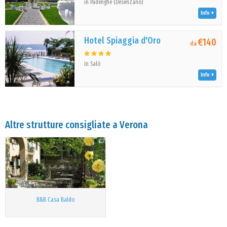
in Padenghe (Desenzano)
Info
Hotel Spiaggia d'Oro
€140
da
in Salò
Info
Altre strutture consigliate a Verona
B&B Casa Baldo