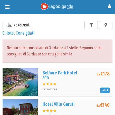
Toggle
navigation
POPOLARITÀ
3 Hotel Consigliati
Nessun hotel consigliato di Gardasee a 2 stelle. Seguono hotel
consigliati di Gardasee con categoria simile
Belfiore Park Hotel
€178
da
4*S
in Brenzone
Info
Hotel Villa Garuti
€140
da