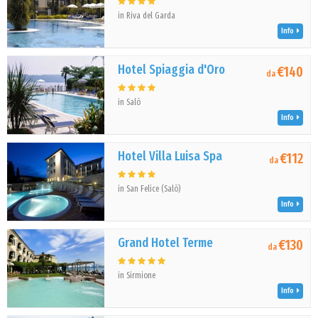
in Riva del Garda
Info
Hotel Spiaggia d'Oro
€140
da
in Salò
Info
Hotel Villa Luisa Spa
€112
da
in San Felice (Salò)
Info
Grand Hotel Terme
€130
da
in Sirmione
Info