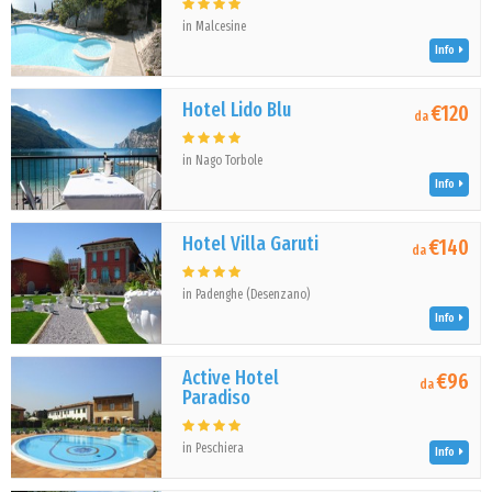
in Malcesine
Info
Hotel Lido Blu
€120
da
in Nago Torbole
Info
Hotel Villa Garuti
€140
da
in Padenghe (Desenzano)
Info
Active Hotel
€96
da
Paradiso
in Peschiera
Info