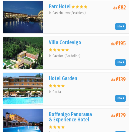
Parc Hotel
€82
da
in Castelnuovo (Peschiera)
Info
Villa Cordevigo
€195
da
in Cavaion (Bardolino)
Info
Hotel Garden
€139
da
in Garda
Info
Boffenigo Panorama
€129
da
& Experience Hotel