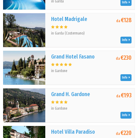
in Garda
Info
Hotel Madrigale
€128
da
in Garda (Costermano)
Info
Grand Hotel Fasano
€230
da
in Gardone
Info
Grand H. Gardone
€193
da
in Gardone
Info
Hotel Villa Paradiso
€220
da