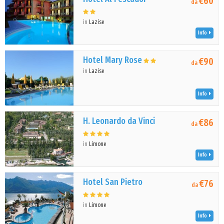
€60
da
in
Lazise
Info
Hotel Mary Rose
€90
da
in
Lazise
Info
H. Leonardo da Vinci
€86
da
in
Limone
Info
Hotel San Pietro
€76
da
in
Limone
Info