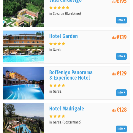
Villa Cordevigo
€195
da
in
Cavaion (Bardolino)
Info
Hotel Garden
€139
da
in
Garda
Info
Boffenigo Panorama
€129
da
& Experience Hotel
in
Garda
Info
Hotel Madrigale
€128
da
in
Garda (Costermano)
Info