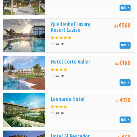
Info
Quellenhof Luxury
€560
da
Resort Lazise
in
Lazise
Info
Hotel Corte Valier
€160
da
in
Lazise
Info
Leonardo Hotel
€120
da
in
Lazise
Info
Hotel Al Pescador