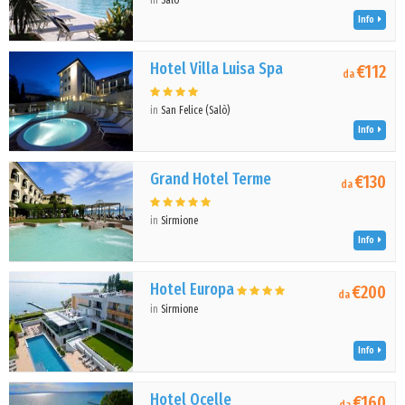
in
Salò
Info
Hotel Villa Luisa Spa
€112
da
in
San Felice (Salò)
Info
Grand Hotel Terme
€130
da
in
Sirmione
Info
Hotel Europa
€200
da
in
Sirmione
Info
Hotel Ocelle
€160