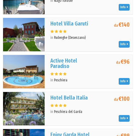
in
Nago Torbole
Info
Hotel Villa Garuti
€140
da
in
Padenghe (Desenzano)
Info
Active Hotel
€96
da
Paradiso
in
Peschiera
Info
Hotel Bella Italia
€100
da
in
Peschiera del Garda
Info
Enjoy Garda Hotel
€99