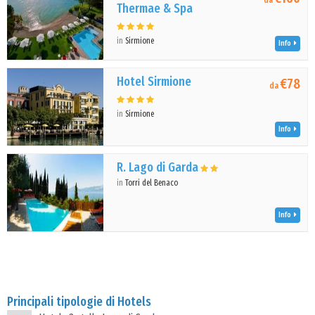
da
Thermae & Spa
in
Sirmione
Info
Hotel Sirmione
€78
da
in
Sirmione
Info
R. Lago di Garda
in
Torri del Benaco
Info
Principali tipologie di Hotels