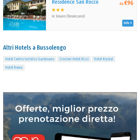
Residence San Rocco
€96
da
in Soiano (Desenzano)
Info
Altri Hotels a Bussolengo
Hotel Centro turistico Gardesano
Crocioni Hotel Rizzi
Hotel Krystal
Hotel Roma