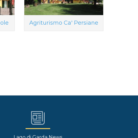
Sole
Agriturismo Ca' Persiane
Lago di Garda News