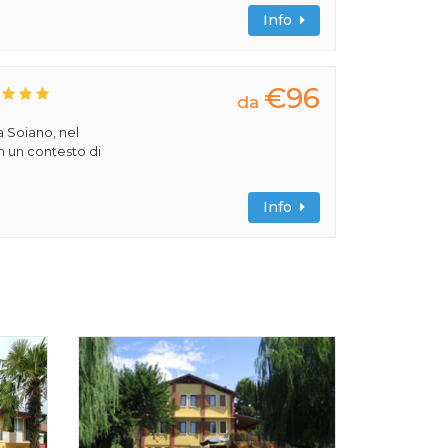
Info
€96
da
a Soiano, nel
n un contesto di
Info