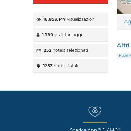
16.853.147
visualizzazioni
Ag
1.380
visitatori oggi
Altr
252
hotels selezionati
Hotel A
1253
hotels totali
Scarica App "IO AMO"