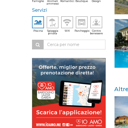
Famiglie
Animali
Romantici
Boutique
Design
ammessi
Servizi
Piscina
Spiaggia
Wifi
Parcheggio
Centro
privata
benessere
Altr