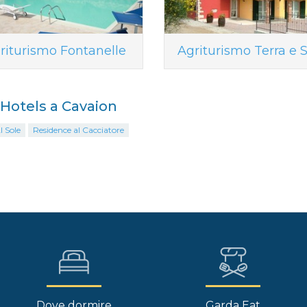
riturismo Fontanelle
Agriturismo Terra e 
i Hotels a Cavaion
l Sole
Residence al Cacciatore
Dove dormire
Garda Eat