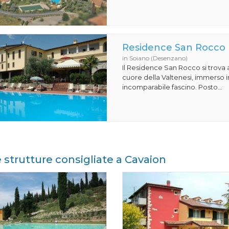
Residence San Rocco
in Soiano (Desenzano)
Il Residence San Rocco si trova 
cuore della Valtenesi, immerso i
incomparabile fascino. Posto...
e strutture consigliate a Cavaion