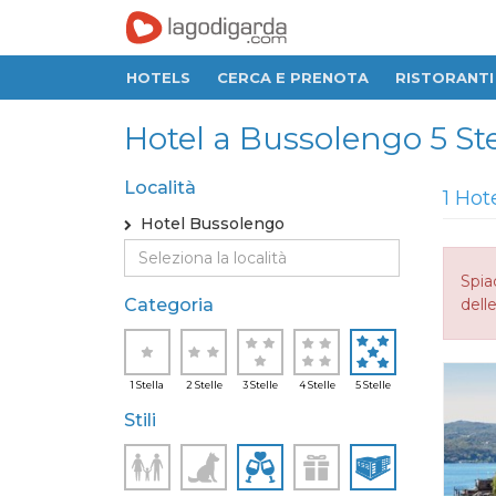
HOTELS
CERCA E PRENOTA
RISTORANTI
Hotel a Bussolengo 5 Ste
Località
1 Hot
Hotel Bussolengo
Spia
Categoria
delle
1 Stella
2 Stelle
3 Stelle
4 Stelle
5 Stelle
Stili