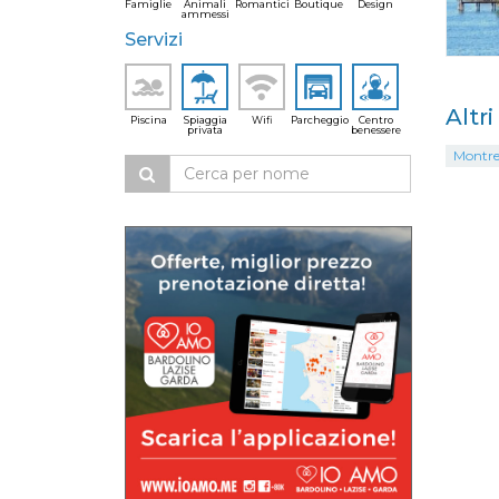
Famiglie
Animali
Romantici
Boutique
Design
ammessi
Servizi
Altr
Piscina
Spiaggia
Wifi
Parcheggio
Centro
privata
benessere
Montre