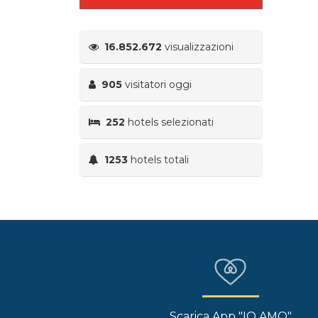
16.852.672
visualizzazioni
905
visitatori oggi
252
hotels selezionati
1253
hotels totali
Scarica App "IO AMO"