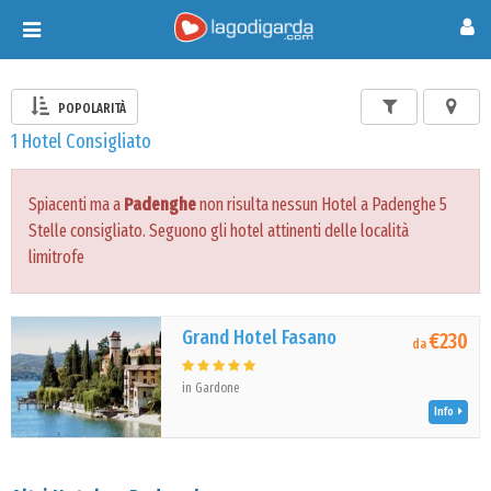
Toggle
navigation
POPOLARITÀ
1 Hotel Consigliato
Spiacenti ma a
Padenghe
non risulta nessun Hotel a Padenghe 5
Stelle consigliato. Seguono gli hotel attinenti delle località
limitrofe
Grand Hotel Fasano
€230
da
in Gardone
Info