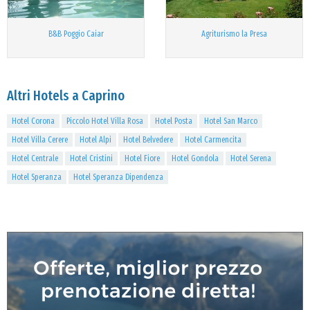
B&B Poggio Caiar
Agriturismo la Presa
Altri Hotels a Caprino
Hotel Corona
Piccolo Hotel Villa Rosa
Hotel Posta
Hotel San Marco
Hotel Villa Cerere
Hotel Alpi
Hotel Belvedere
Hotel Carmencita
Hotel Centrale
Hotel Cristini
Hotel Fiore
Hotel Gondola
Hotel Serena
Hotel Speranza
Hotel Speranza Dipendenza