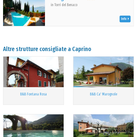
in Torri del Benaco
Info
Altre strutture consigliate a Caprino
B&B Fontana Rosa
B&B Ca' Marognole