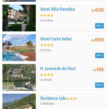
Hotel Villa Paradiso
€220
da
in Gardone
Info
Hotel Corte Valier
€160
da
in Lazise
Info
H. Leonardo da Vinci
€86
da
in Limone
Info
Residence Lido
in Malcesine