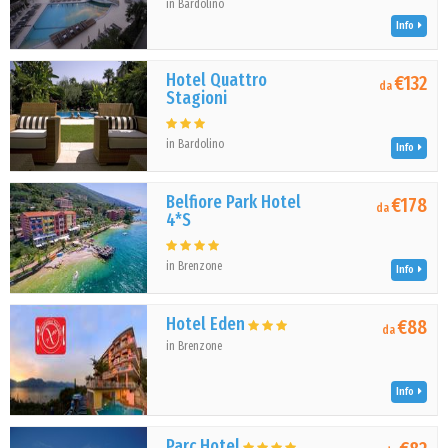
in Bardolino
Info
Hotel Quattro
€132
da
Stagioni
in Bardolino
Info
Belfiore Park Hotel
€178
da
4*S
in Brenzone
Info
Hotel Eden
€88
da
in Brenzone
Info
Parc Hotel