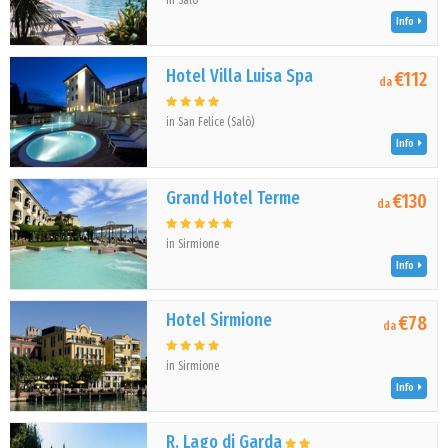
in Salò
Info
Hotel Villa Luisa Spa
€112
da
in San Felice (Salò)
Info
Grand Hotel Terme
€130
da
in Sirmione
Info
Hotel Sirmione
€78
da
in Sirmione
Info
R. Lago di Garda