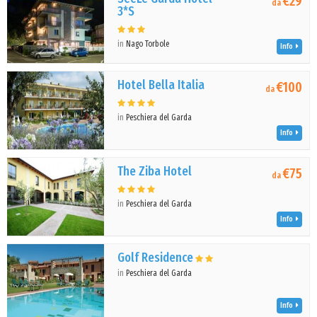
€29
da
3*S
in
Nago Torbole
Info
Hotel Bella Italia
€100
da
in
Peschiera del Garda
Info
The Ziba Hotel
€75
da
in
Peschiera del Garda
Info
Golf Residence
in
Peschiera del Garda
Info