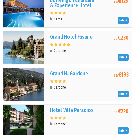
Boffenigo Panorama
€129
da
& Experience Hotel
in
Garda
Info
Grand Hotel Fasano
€230
da
in
Gardone
Info
Grand H. Gardone
€193
da
in
Gardone
Info
Hotel Villa Paradiso
€220
da
in
Gardone
Info