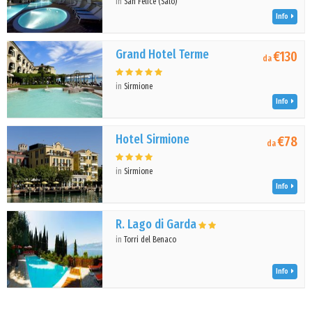
in
San Felice (Salò)
Info
Grand Hotel Terme
€130
da
in
Sirmione
Info
Hotel Sirmione
€78
da
in
Sirmione
Info
R. Lago di Garda
in
Torri del Benaco
Info