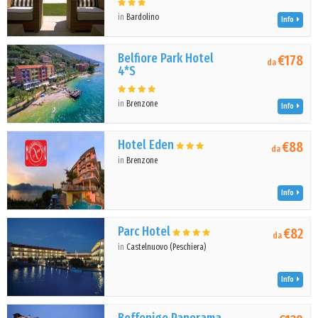
in
Bardolino
Info
Belfiore Park Hotel
€178
da
4*S
in
Brenzone
Info
Hotel Eden
€88
da
in
Brenzone
Info
Parc Hotel
€82
da
in
Castelnuovo (Peschiera)
Info