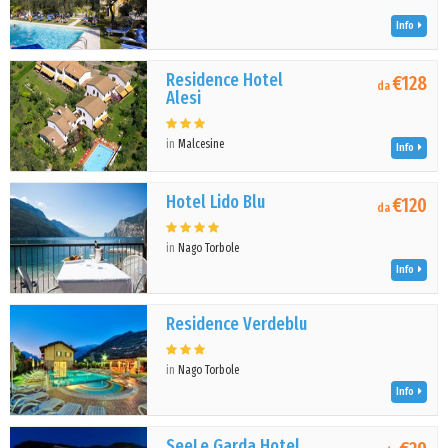
Info
Residence Hotel
€128
da
Alesi
in
Malcesine
Info
Hotel Lido Blu
€120
da
in
Nago Torbole
Info
Residence Verdeblu
in
Nago Torbole
Info
SeeLe Garda Hotel