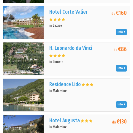
Hotel Corte Valier
€160
da
in
Lazise
Info
H. Leonardo da Vinci
€86
da
in
Limone
Info
Residence Lido
in
Malcesine
Info
Hotel Augusta
€130
da
in
Malcesine