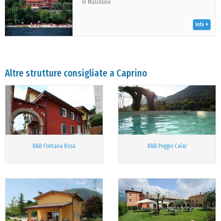
in Malcesine
Info
Altre strutture consigliate a Caprino
B&B Fontana Rosa
B&B Poggio Caiar