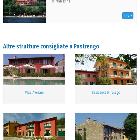
in Malcesine
Info
Altre strutture consigliate a Pastrengo
Villa Avesani
Residence Miralago