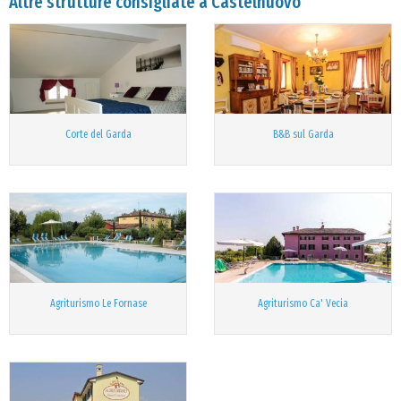
Altre strutture consigliate a Castelnuovo
Corte del Garda
B&B sul Garda
Agriturismo Le Fornase
Agriturismo Ca' Vecia