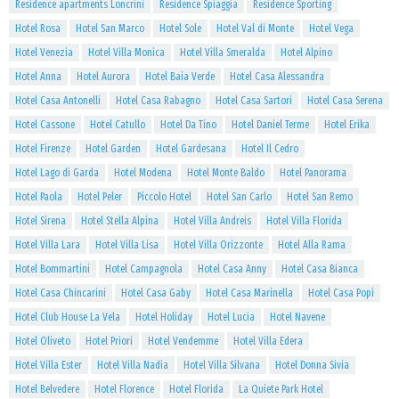
Residence apartments Loncrini
Residence Spiaggia
Residence Sporting
Hotel Rosa
Hotel San Marco
Hotel Sole
Hotel Val di Monte
Hotel Vega
Hotel Venezia
Hotel Villa Monica
Hotel Villa Smeralda
Hotel Alpino
Hotel Anna
Hotel Aurora
Hotel Baia Verde
Hotel Casa Alessandra
Hotel Casa Antonelli
Hotel Casa Rabagno
Hotel Casa Sartori
Hotel Casa Serena
Hotel Cassone
Hotel Catullo
Hotel Da Tino
Hotel Daniel Terme
Hotel Erika
Hotel Firenze
Hotel Garden
Hotel Gardesana
Hotel Il Cedro
Hotel Lago di Garda
Hotel Modena
Hotel Monte Baldo
Hotel Panorama
Hotel Paola
Hotel Peler
Piccolo Hotel
Hotel San Carlo
Hotel San Remo
Hotel Sirena
Hotel Stella Alpina
Hotel Villa Andreis
Hotel Villa Florida
Hotel Villa Lara
Hotel Villa Lisa
Hotel Villa Orizzonte
Hotel Alla Rama
Hotel Bommartini
Hotel Campagnola
Hotel Casa Anny
Hotel Casa Bianca
Hotel Casa Chincarini
Hotel Casa Gaby
Hotel Casa Marinella
Hotel Casa Popi
Hotel Club House La Vela
Hotel Holiday
Hotel Lucia
Hotel Navene
Hotel Oliveto
Hotel Priori
Hotel Vendemme
Hotel Villa Edera
Hotel Villa Ester
Hotel Villa Nadia
Hotel Villa Silvana
Hotel Donna Sivia
Hotel Belvedere
Hotel Florence
Hotel Florida
La Quiete Park Hotel