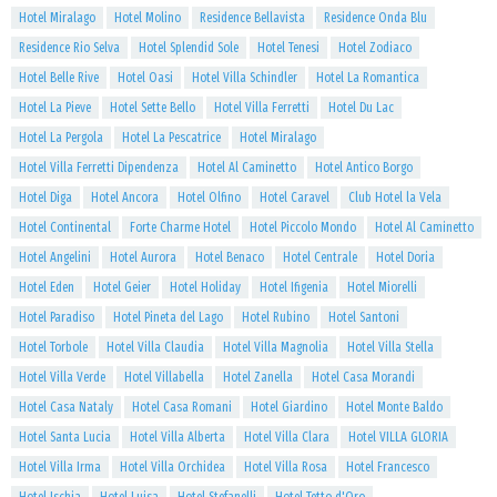
Hotel Miralago
Hotel Molino
Residence Bellavista
Residence Onda Blu
Residence Rio Selva
Hotel Splendid Sole
Hotel Tenesi
Hotel Zodiaco
Hotel Belle Rive
Hotel Oasi
Hotel Villa Schindler
Hotel La Romantica
Hotel La Pieve
Hotel Sette Bello
Hotel Villa Ferretti
Hotel Du Lac
Hotel La Pergola
Hotel La Pescatrice
Hotel Miralago
Hotel Villa Ferretti Dipendenza
Hotel Al Caminetto
Hotel Antico Borgo
Hotel Diga
Hotel Ancora
Hotel Olfino
Hotel Caravel
Club Hotel la Vela
Hotel Continental
Forte Charme Hotel
Hotel Piccolo Mondo
Hotel Al Caminetto
Hotel Angelini
Hotel Aurora
Hotel Benaco
Hotel Centrale
Hotel Doria
Hotel Eden
Hotel Geier
Hotel Holiday
Hotel Ifigenia
Hotel Miorelli
Hotel Paradiso
Hotel Pineta del Lago
Hotel Rubino
Hotel Santoni
Hotel Torbole
Hotel Villa Claudia
Hotel Villa Magnolia
Hotel Villa Stella
Hotel Villa Verde
Hotel Villabella
Hotel Zanella
Hotel Casa Morandi
Hotel Casa Nataly
Hotel Casa Romani
Hotel Giardino
Hotel Monte Baldo
Hotel Santa Lucia
Hotel Villa Alberta
Hotel Villa Clara
Hotel VILLA GLORIA
Hotel Villa Irma
Hotel Villa Orchidea
Hotel Villa Rosa
Hotel Francesco