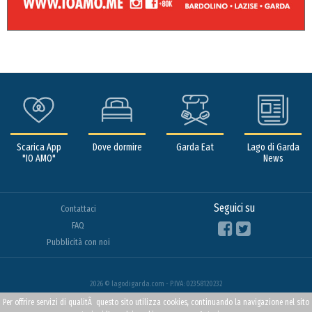
Scarica App
Dove dormire
Garda Eat
Lago di Garda
"IO AMO"
News
Seguici su
Contattaci
FAQ
Pubblicità con noi
2026 © lagodigarda.com - P.IVA: 02358120232
Per offrire servizi di qualitÃ questo sito utilizza cookies, continuando la navigazione nel sito