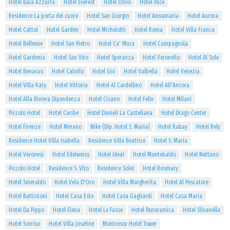
Hotel Baia Azzurra
Hotel Everest
Hotel Olivo
Hotel Pace
Residence La porta del cuore
Hotel San Giorgio
Hotel Annamaria
Hotel Aurora
Hotel Cattoi
Hotel Garden
Hotel Michelotti
Hotel Roma
Hotel Villa Franca
Hotel Bellevue
Hotel San Pietro
Hotel Ca' Mura
Hotel Campagnola
Hotel Gardenia
Hotel San Vito
Hotel Speranza
Hotel Veronello
Hotel Al Sole
Hotel Benacus
Hotel Catullo
Hotel Giò
Hotel Valbella
Hotel Venezia
Hotel Villa Katy
Hotel Vittoria
Hotel Al Cardellino
Hotel All'Ancora
Hotel Alla Riviera Dipendenza
Hotel Cisano
Hotel Felix
Hotel Milani
Piccolo Hotel
Hotel Caribe
Hotel Danieli La Castellana
Hotel Drago Center
Hotel Firenze
Hotel Merano
Nike (Dip. Hotel S. Maria)
Hotel Rabay
Hotel Rely
Residence Hotel Villa Isabella
Residence Villa Beatrice
Hotel S. Maria
Hotel Veronesi
Hotel Edelweiss
Hotel Ideal
Hotel Montebaldo
Hotel Nettuno
Piccolo Hotel
Residence S. Vito
Residence Solei
Hotel Rosmary
Hotel Smeraldo
Hotel Vela D'Oro
Hotel Villa Margherita
Hotel Al Pescatore
Hotel Battistoni
Hotel Casa Este
Hotel Casa Gagliardi
Hotel Casa Maria
Hotel Da Pippo
Hotel Elena
Hotel Le Fasse
Hotel Panoramica
Hotel Silvanella
Hotel Sorriso
Hotel Villa Josefine
Montresor Hotel Tower