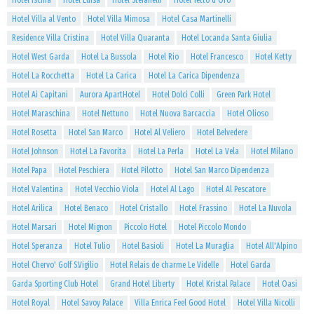
Hotel Ischia
Hotel Luisa
Hotel Stefanelli
Hotel Tetto d'Oro
Hotel Villa al Vento
Hotel Villa Mimosa
Hotel Casa Martinelli
Residence Villa Cristina
Hotel Villa Quaranta
Hotel Locanda Santa Giulia
Hotel West Garda
Hotel La Bussola
Hotel Rio
Hotel Francesco
Hotel Ketty
Hotel La Rocchetta
Hotel La Carica
Hotel La Carica Dipendenza
Hotel Ai Capitani
Aurora ApartHotel
Hotel Dolci Colli
Green Park Hotel
Hotel Maraschina
Hotel Nettuno
Hotel Nuova Barcaccia
Hotel Olioso
Hotel Rosetta
Hotel San Marco
Hotel Al Veliero
Hotel Belvedere
Hotel Johnson
Hotel La Favorita
Hotel La Perla
Hotel La Vela
Hotel Milano
Hotel Papa
Hotel Peschiera
Hotel Pilotto
Hotel San Marco Dipendenza
Hotel Valentina
Hotel Vecchio Viola
Hotel Al Lago
Hotel Al Pescatore
Hotel Arilica
Hotel Benaco
Hotel Cristallo
Hotel Frassino
Hotel La Nuvola
Hotel Marsari
Hotel Mignon
Piccolo Hotel
Hotel Piccolo Mondo
Hotel Speranza
Hotel Tulio
Hotel Basioli
Hotel La Muraglia
Hotel All'Alpino
Hotel Chervo' Golf S.Vigilio
Hotel Relais de charme Le Videlle
Hotel Garda
Garda Sporting Club Hotel
Grand Hotel Liberty
Hotel Kristal Palace
Hotel Oasi
Hotel Royal
Hotel Savoy Palace
Villa Enrica Feel Good Hotel
Hotel Villa Nicolli