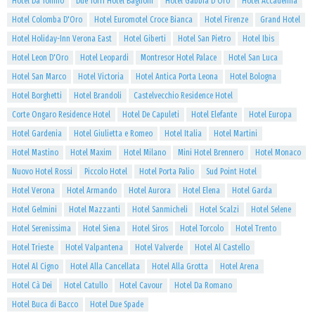
Hotel Da Tonino
Due Torri Hotel Baglioni
Hotel Gabbia D'Oro
Hotel Accademia
Hotel Colomba D'Oro
Hotel Euromotel Croce Bianca
Hotel Firenze
Grand Hotel
Hotel Holiday-Inn Verona East
Hotel Giberti
Hotel San Pietro
Hotel Ibis
Hotel Leon D'Oro
Hotel Leopardi
Montresor Hotel Palace
Hotel San Luca
Hotel San Marco
Hotel Victoria
Hotel Antica Porta Leona
Hotel Bologna
Hotel Borghetti
Hotel Brandoli
Castelvecchio Residence Hotel
Corte Ongaro Residence Hotel
Hotel De Capuleti
Hotel Elefante
Hotel Europa
Hotel Gardenia
Hotel Giulietta e Romeo
Hotel Italia
Hotel Martini
Hotel Mastino
Hotel Maxim
Hotel Milano
Mini Hotel Brennero
Hotel Monaco
Nuovo Hotel Rossi
Piccolo Hotel
Hotel Porta Palio
Sud Point Hotel
Hotel Verona
Hotel Armando
Hotel Aurora
Hotel Elena
Hotel Garda
Hotel Gelmini
Hotel Mazzanti
Hotel Sanmicheli
Hotel Scalzi
Hotel Selene
Hotel Serenissima
Hotel Siena
Hotel Siros
Hotel Torcolo
Hotel Trento
Hotel Trieste
Hotel Valpantena
Hotel Valverde
Hotel Al Castello
Hotel Al Cigno
Hotel Alla Cancellata
Hotel Alla Grotta
Hotel Arena
Hotel Cà Dei
Hotel Catullo
Hotel Cavour
Hotel Da Romano
Hotel Buca di Bacco
Hotel Due Spade