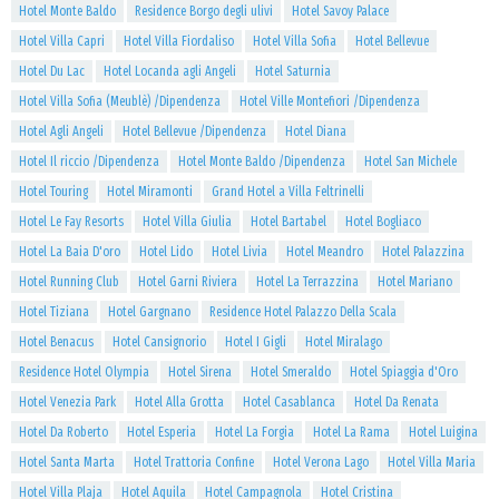
Hotel Monte Baldo
Residence Borgo degli ulivi
Hotel Savoy Palace
Hotel Villa Capri
Hotel Villa Fiordaliso
Hotel Villa Sofia
Hotel Bellevue
Hotel Du Lac
Hotel Locanda agli Angeli
Hotel Saturnia
Hotel Villa Sofia (Meublè) /Dipendenza
Hotel Ville Montefiori /Dipendenza
Hotel Agli Angeli
Hotel Bellevue /Dipendenza
Hotel Diana
Hotel Il riccio /Dipendenza
Hotel Monte Baldo /Dipendenza
Hotel San Michele
Hotel Touring
Hotel Miramonti
Grand Hotel a Villa Feltrinelli
Hotel Le Fay Resorts
Hotel Villa Giulia
Hotel Bartabel
Hotel Bogliaco
Hotel La Baia D'oro
Hotel Lido
Hotel Livia
Hotel Meandro
Hotel Palazzina
Hotel Running Club
Hotel Garni Riviera
Hotel La Terrazzina
Hotel Mariano
Hotel Tiziana
Hotel Gargnano
Residence Hotel Palazzo Della Scala
Hotel Benacus
Hotel Cansignorio
Hotel I Gigli
Hotel Miralago
Residence Hotel Olympia
Hotel Sirena
Hotel Smeraldo
Hotel Spiaggia d'Oro
Hotel Venezia Park
Hotel Alla Grotta
Hotel Casablanca
Hotel Da Renata
Hotel Da Roberto
Hotel Esperia
Hotel La Forgia
Hotel La Rama
Hotel Luigina
Hotel Santa Marta
Hotel Trattoria Confine
Hotel Verona Lago
Hotel Villa Maria
Hotel Villa Plaja
Hotel Aquila
Hotel Campagnola
Hotel Cristina