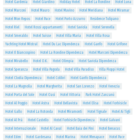
Hotel Gardenia
Hotel Giardino
Holiday Hotel
Hotel La Rondine
Hotel Luna
Hotel Marconi
Hotel Mauro
Hotel Mavino
Hotel Meridiana
Hotel Miramar
Hotel Mon Repos
Hotel Pace
Hotel Porto Azzurro
Residence Tulipano
Hotel Riel
Hotel Rossi appartamenti
Hotel Saviola
Hotel Serenella
Hotel Smeraldo
Hotel Suisse
Hotel Villa Maria
Hotel Villa Rosa
Yachting Hotel Mistral
Hotel Du Lac Dipendenza
Hotel Ganfo
Hotel Grifone
Hotel Il Biancospino
Hotel La Rondine Dipendenza
Hotel Marconi Dipendenza
Hotel Mirabello
Hotel O.K.
Hotel Olimpia
Hotel Saviola Dipendenza
Hotel Speranza
Hotel Villa Pagoda
Hotel Villa Paradiso
Villa Pioppi Hotel
Hotel Clodia Dipendenza
Hotel Colibrì
Hotel Ganfo Dipendenza
Hotel La Magnolia
Hotel Margherita
Hotel San Lorenzo
Hotel Venezia
Hotel Porta del Sole
Hotel Oasi
Hotel Vittoria
Park Hotel Zanzanù
Hotel Al Poggio
Hotel Astra
Hotel Bellavista
Hotel Elisa
Hotel Forbisicle
Hotel Gallo
Hotel La Rotonda
Hotel Miramonti
Hotel Tignale
Hotel Ai Tigli
Hotel Al Prà
Hotel Castello
Hotel Forbisicle Dipendenza
Hotel Galvani
Hotel Internazionale
Hotel Al Caval
Hotel Baia dei Pini
Hotel Benacus
Hotel Eden
Hotel Gardesana
Hotel Marina
Hotel Menapace
Hotel Pace