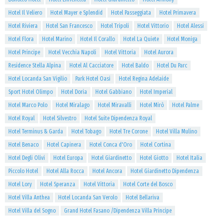
Hotel Il Veliero
Hotel Mayer e Splendid
Hotel Passeggiata
Hotel Primavera
Hotel Riviera
Hotel San Francesco
Hotel Tripoli
Hotel Vittorio
Hotel Alessi
Hotel Flora
Hotel Marino
Hotel Il Corallo
Hotel La Quiete
Hotel Moniga
Hotel Principe
Hotel Vecchia Napoli
Hotel Vittoria
Hotel Aurora
Residence Stella Alpina
Hotel Al Cacciatore
Hotel Baldo
Hotel Du Parc
Hotel Locanda San Vigilio
Park Hotel Oasi
Hotel Regina Adelaide
Sport Hotel Olimpo
Hotel Doria
Hotel Gabbiano
Hotel Imperial
Hotel Marco Polo
Hotel Miralago
Hotel Miravalli
Hotel Mirò
Hotel Palme
Hotel Royal
Hotel Silvestro
Hotel Suite Dipendenza Royal
Hotel Terminus & Garda
Hotel Tobago
Hotel Tre Corone
Hotel Villa Mulino
Hotel Benaco
Hotel Capinera
Hotel Conca d'Oro
Hotel Cortina
Hotel Degli Olivi
Hotel Europa
Hotel Giardinetto
Hotel Giotto
Hotel Italia
Piccolo Hotel
Hotel Alla Rocca
Hotel Ancora
Hotel Giardinetto Dipendenza
Hotel Lory
Hotel Speranza
Hotel Vittoria
Hotel Corte del Bosco
Hotel Villa Anthea
Hotel Locanda San Verolo
Hotel Bellariva
Hotel Villa del Sogno
Grand Hotel Fasano /Dipendenza Villa Principe