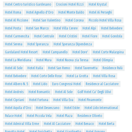
Hotel Centro turistico Gardesano
Crocioni Hotel Rizzi
Hotel Krystal
Hotel Roma
Hotel Agnello d'Oro
Hotel Monte Baldo
Hotel Ai Perseghi
Hotel Al Piccione
Hotel San Valentino
Hotel Corona
Piccolo Hotel Villa Rosa
Hotel Posta
Hotel San Marco
Hotel Villa Cerere
Hotel Alpi
Hotel Belvedere
Hotel Carmencita
Hotel Centrale
Hotel Cristini
Hotel Fiore
Hotel Gondola
Hotel Serena
Hotel Speranza
Hotel Speranza Dipendenza
Gardaland Hotel Resort
Hotel Campanello
Hotel Dore'
Hotel Corte Malaspina
Hotel La Meridiana
Hotel Mura
Hotel Nuova zia Teresa
Hotel Olimpia
Hotel Al Sole
Hotel Italia
Hotel San Remo
Hotel Tavernetta
Residence Palù
Hotel Belvedere
Hotel Corte Delle Rose
Hotel La Grotta
Hotel Villa Rosa
Hotel Albero N. 5
Hotel Lido
Euro Congressi Hotel
Residence al Cacciatore
Hotel Andreis
Hotel Romantic
Hotel Al Sole
Golf Hotel Ca' Degli Ulivi
Hotel Cipriani
Hotel Fortuna
Hotel Villa Eva
Hotel Pinamonte
Hotel Aquila d'Oro
Hotel Desenzano
Hotel Estée
Hotel Lido International
Palace Hotel
Hotel Piccola Vela
Hotel Plaza
Residence Oliveto
Hotel Admiral Villa Erme
Hotel Al Cacciatore
Hotel Benaco
Hotel Berta
Bonotto Hotel
Hotel Enrichetta
Hotel Giardinetto
Hotel Armony