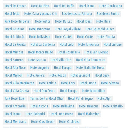
Hotel Da Franco
Hotel Da Pina
Hotel Dal Baffo
Hotel Diana
Hotel Gardesana
Hotel Tecla
Hotel Casa Vacanze Cris
Residences La Fattoria
Residence Emilio
Park Hotel Imperial
Hotel Astor
Hotel Du Lac
Hotel Ideal
Hotel Ilma
Hotel Le Palme
Hotel Panorama
Hotel Royal Village
Hotel Splendid Palace
Hotel Al Rio Se
Hotel Bellavista
Hotel Castell
Hotel Coste
Hotel Florida
Hotel La Fiorita
Hotel La Gardenia
Hotel Lido
Hotel Limonaia
Hotel Limone
Hotel Mimose
Hotel Monte Baldo
Hotel Rosemarie
Hotel San Giorgio
Hotel Saturno
Hotel Sorriso
Hotel Villa Elite
Hotel Villa Romantica
Hotel Alla Noce
Hotel Augusta
Hotel Europa
Hotel Italia Bel Paese
Hotel Mignon
Hotel Riviera
Hotel Rodos
Hotel Splendid
Hotel Susy
Hotel Villa Margherita
Hotel Letizia
Hotel Lory
Hotel Luscia
Hotel Silvana
Hotel Villa Grazia
Hotel Don Pedro
Hotel Europa
Hotel Maximilian
Park Hotel Eden
Tennis Center Hotel Olivi
Hotel Val di Sogno
Hotel Alpi
Hotel Antonella
Hotel Astoria
Hotel Bellavista
Hotel Benacus
Hotel Cristallo
Hotel Diana
Hotel Dolomiti
Hotel Luna Rossa
Hotel Malcesine
Hotel Meridiana
Hotel Oasi Beach
Hotel Orchidea