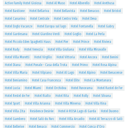
Active Family Hotel Gioiosa
Hotel Al Maso
Hotel Alberello
Hotel Arethusa
Hotel Bastione
Hotel Bellariva
Hotel Bellavista
Hotel Benacus
Hotel Bristol
Hotel Canarino
Hotel Centrale
Hotel Centro Vela
Hotel Deva
Hotel Englo Vacanze
Hotel Europa sul lago
Hotel Fontanella
Hotel Gabry
Hotel Gardesana
Hotel Giardino Verdi
Hotel Goglio
Hotel La Perla
Hotel Piccolo Eden Spaghetti Haus
Hotel Pier
Hotel Prince
Hotel Riviera
Hotel Rudy
Hotel Venezia
Hotel Villa Giuliana
Hotel Villa Miravalle
Hotel Villa Moretti
Hotel Virgilio
Hotel Vittoria
Hotel Ancora
Hotel Benini
Hotel Diana
Hotel Ponale - Casa della Trota
Hotel Primo
Hotel Rosa Alpina
Hotel Villa Maria
Hotel Vilpiano
Hotel Al Lago
Hotel Alpino
Hotel Benacense
Hotel Beniamino
Hotel Casa Francesca
Hotel Elite
Hotel La Montanara
Hotel Lucia
Hotel Miami
Hotel Orchidea
Hotel Panorama
Hotel Rastel de Fer
Hotel Restel de Fer
Hotel Rialto
Hotel Rita
Hotel Rolly
Hotel Silvana
Hotel Sport
Hotel Villa Arianna
Hotel Villa Minerva
Hotel Villa Rina
Hotel Villa Zita
Residence Desirèe
Hotel A-ROSA Lago di Garda
Hotel Duomo
Hotel Gambero
Hotel Salò du Parc
Hotel Villa Arcadio
Hotel Al Terrazzo di Salò
Hotel Bellerive
Hotel Benaco
Hotel Commercio
Hotel Conca d'Oro