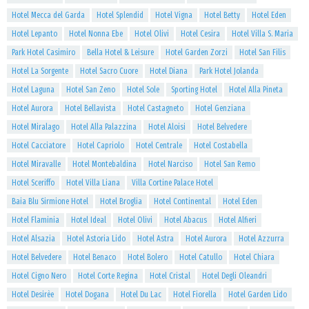
Hotel Mecca del Garda
Hotel Splendid
Hotel Vigna
Hotel Betty
Hotel Eden
Hotel Lepanto
Hotel Nonna Ebe
Hotel Olivi
Hotel Cesira
Hotel Villa S. Maria
Park Hotel Casimiro
Bella Hotel & Leisure
Hotel Garden Zorzi
Hotel San Filis
Hotel La Sorgente
Hotel Sacro Cuore
Hotel Diana
Park Hotel Jolanda
Hotel Laguna
Hotel San Zeno
Hotel Sole
Sporting Hotel
Hotel Alla Pineta
Hotel Aurora
Hotel Bellavista
Hotel Castagneto
Hotel Genziana
Hotel Miralago
Hotel Alla Palazzina
Hotel Aloisi
Hotel Belvedere
Hotel Cacciatore
Hotel Capriolo
Hotel Centrale
Hotel Costabella
Hotel Miravalle
Hotel Montebaldina
Hotel Narciso
Hotel San Remo
Hotel Sceriffo
Hotel Villa Liana
Villa Cortine Palace Hotel
Baia Blu Sirmione Hotel
Hotel Broglia
Hotel Continental
Hotel Eden
Hotel Flaminia
Hotel Ideal
Hotel Olivi
Hotel Abacus
Hotel Alfieri
Hotel Alsazia
Hotel Astoria Lido
Hotel Astra
Hotel Aurora
Hotel Azzurra
Hotel Belvedere
Hotel Benaco
Hotel Bolero
Hotel Catullo
Hotel Chiara
Hotel Cigno Nero
Hotel Corte Regina
Hotel Cristal
Hotel Degli Oleandri
Hotel Desirèe
Hotel Dogana
Hotel Du Lac
Hotel Fiorella
Hotel Garden Lido