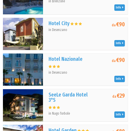
in Brenzone
Info
Hotel City
€90
da
in Desenzano
Info
Hotel Nazionale
€90
da
in Desenzano
Info
SeeLe Garda Hotel
€29
da
3*S
in Nago Torbole
Info
Hotel Garden