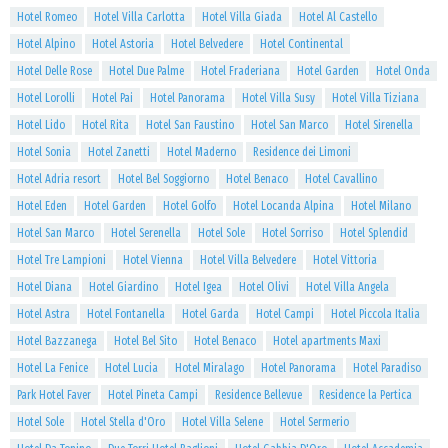
Hotel Romeo
Hotel Villa Carlotta
Hotel Villa Giada
Hotel Al Castello
Hotel Alpino
Hotel Astoria
Hotel Belvedere
Hotel Continental
Hotel Delle Rose
Hotel Due Palme
Hotel Fraderiana
Hotel Garden
Hotel Onda
Hotel Lorolli
Hotel Pai
Hotel Panorama
Hotel Villa Susy
Hotel Villa Tiziana
Hotel Lido
Hotel Rita
Hotel San Faustino
Hotel San Marco
Hotel Sirenella
Hotel Sonia
Hotel Zanetti
Hotel Maderno
Residence dei Limoni
Hotel Adria resort
Hotel Bel Soggiorno
Hotel Benaco
Hotel Cavallino
Hotel Eden
Hotel Garden
Hotel Golfo
Hotel Locanda Alpina
Hotel Milano
Hotel San Marco
Hotel Serenella
Hotel Sole
Hotel Sorriso
Hotel Splendid
Hotel Tre Lampioni
Hotel Vienna
Hotel Villa Belvedere
Hotel Vittoria
Hotel Diana
Hotel Giardino
Hotel Igea
Hotel Olivi
Hotel Villa Angela
Hotel Astra
Hotel Fontanella
Hotel Garda
Hotel Campi
Hotel Piccola Italia
Hotel Bazzanega
Hotel Bel Sito
Hotel Benaco
Hotel apartments Maxi
Hotel La Fenice
Hotel Lucia
Hotel Miralago
Hotel Panorama
Hotel Paradiso
Park Hotel Faver
Hotel Pineta Campi
Residence Bellevue
Residence la Pertica
Hotel Sole
Hotel Stella d'Oro
Hotel Villa Selene
Hotel Sermerio