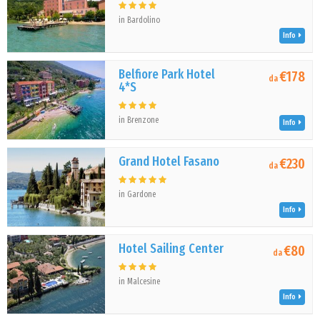
in Bardolino
Info
Belfiore Park Hotel
€178
da
4*S
in Brenzone
Info
Grand Hotel Fasano
€230
da
in Gardone
Info
Hotel Sailing Center
€80
da
in Malcesine
Info