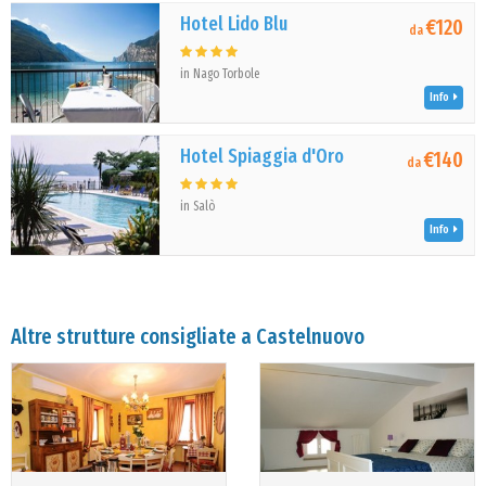
Hotel Lido Blu
€120
da
in Nago Torbole
Info
Hotel Spiaggia d'Oro
€140
da
in Salò
Info
Altre strutture consigliate a Castelnuovo