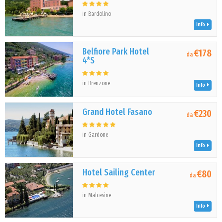
in Bardolino
Info
Belfiore Park Hotel
€178
da
4*S
in Brenzone
Info
Grand Hotel Fasano
€230
da
in Gardone
Info
Hotel Sailing Center
€80
da
in Malcesine
Info