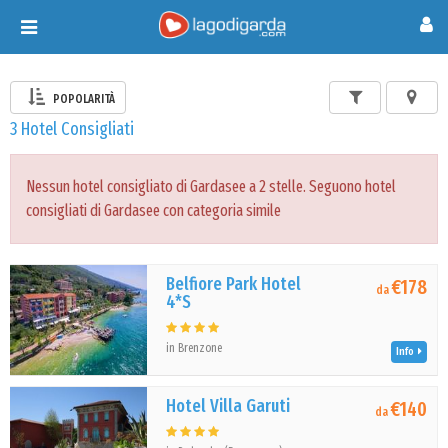
Toggle
navigation
POPOLARITÀ
3 Hotel Consigliati
Nessun hotel consigliato di Gardasee a 2 stelle. Seguono hotel
consigliati di Gardasee con categoria simile
Belfiore Park Hotel
€178
da
4*S
in Brenzone
Info
Hotel Villa Garuti
€140
da