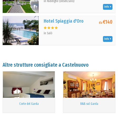
in Padenghe (Desenzano)
Info
Hotel Spiaggia d'Oro
€140
da
in Salò
Info
Altre strutture consigliate a Castelnuovo
Corte del Garda
B&B sul Garda