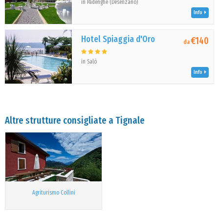
in Padenghe (Desenzano)
Info
Hotel Spiaggia d'Oro
€140
da
in Salò
Info
Altre strutture consigliate a Tignale
Agriturismo Collini