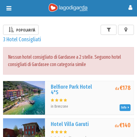
Toggle
navigation
POPOLARITÀ
3 Hotel Consigliati
Nessun hotel consigliato di Gardasee a 2 stelle. Seguono hotel
consigliati di Gardasee con categoria simile
Belfiore Park Hotel
€178
da
4*S
in Brenzone
Info
Hotel Villa Garuti
€140
da