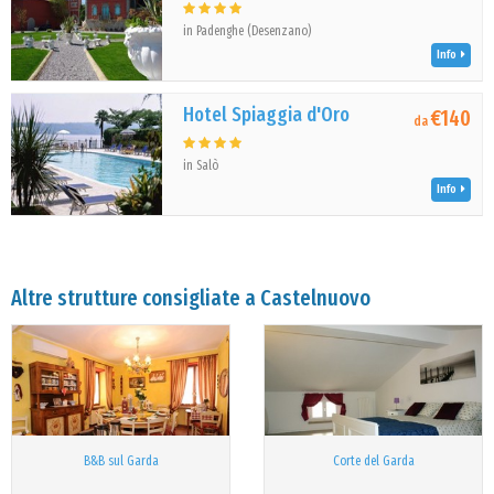
in Padenghe (Desenzano)
Info
Hotel Spiaggia d'Oro
€140
da
in Salò
Info
Altre strutture consigliate a Castelnuovo
B&B sul Garda
Corte del Garda