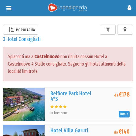
Toggle
navigation
POPOLARITÀ
3 Hotel Consigliati
Spiacenti ma a
Castelnuovo
non risulta nessun Hotel a
Castelnuovo 4 Stelle consigliato. Seguono gli hotel attinenti delle
località limitrofe
Belfiore Park Hotel
€178
da
4*S
in Brenzone
Info
Hotel Villa Garuti
€140
da