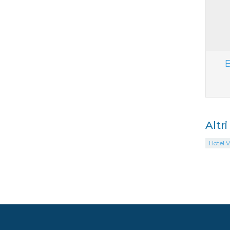
B
Altr
Hotel V