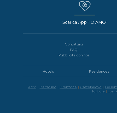
Scarica App "IO AMO"
Contattaci
FAQ
Pubblicità con noi
Hotels
Residences
Arco
|
Bardolino
|
Brenzone
|
Castelnuovo
|
Desen
Torbole
|
Torri