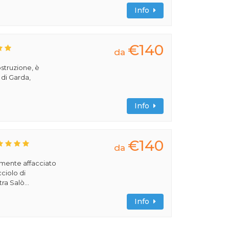
Info
€140
da
ostruzione, è
 di Garda,
Info
€140
da
amente affacciato
cciolo di
ra Salò...
Info