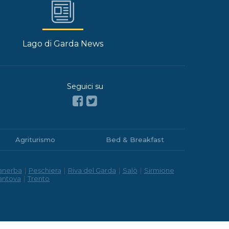
Lago di Garda News
Seguici su
Agriturismo
Bed & Breakfast
anerba
|
Peschiera
|
Riva del Garda
|
Salò
|
Sirmione
antova
|
Trento