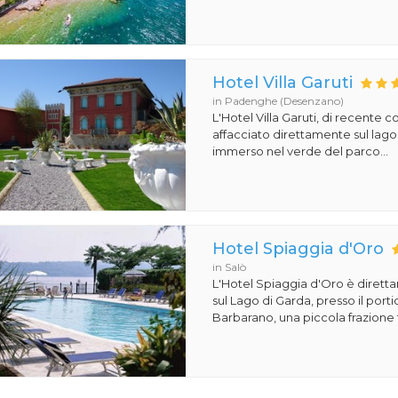
Hotel Villa Garuti
in Padenghe (Desenzano)
L'Hotel Villa Garuti, di recente c
affacciato direttamente sul lago
immerso nel verde del parco...
Hotel Spiaggia d'Oro
in Salò
L'Hotel Spiaggia d'Oro è dirett
sul Lago di Garda, presso il porti
Barbarano, una piccola frazione t