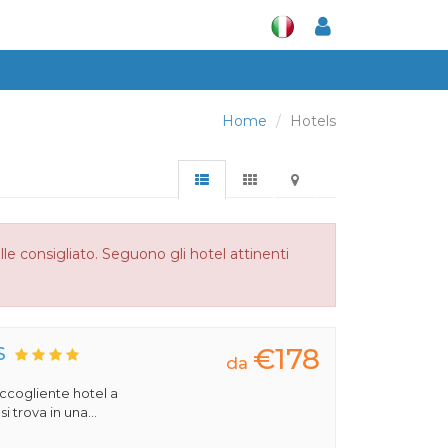
Home
Hotels
e consigliato. Seguono gli hotel attinenti
€178
S
da
 accogliente hotel a
 trova in una...