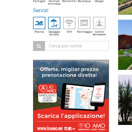
Famiglie
Animali
Romantici
Boutique
Design
ammessi
Servizi
Piscina
Spiaggia
Wifi
Parcheggio
Centro
privata
benessere