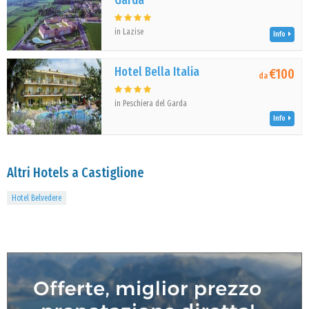
Garda
in Lazise
Info
Hotel Bella Italia
€100
da
in Peschiera del Garda
Info
Altri Hotels a Castiglione
Hotel Belvedere