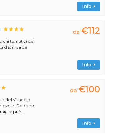
Info
€112
a
da
archi tematici del
di distanza da
Info
€100
da
rno del Villaggio
cantevole. Dedicato
miglia può...
Info