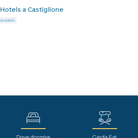
i Hotels a Castiglione
elvedere
Dove dormire
Garda Eat