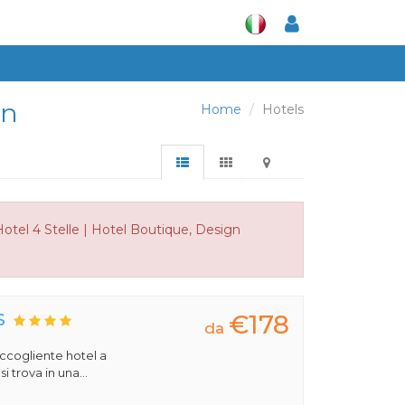
gn
Home
Hotels
Hotel 4 Stelle | Hotel Boutique, Design
€178
S
da
 accogliente hotel a
 trova in una...