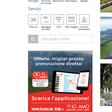
Famiglie
Animali
Romantici
Boutique
Design
ammessi
Servizi
Piscina
Spiaggia
Wifi
Parcheggio
Centro
privata
benessere