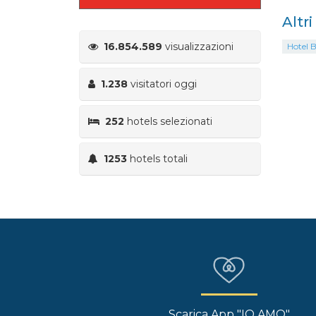
Altr
16.854.589
visualizzazioni
Hotel B
1.238
visitatori oggi
252
hotels selezionati
1253
hotels totali
Scarica App "IO AMO"