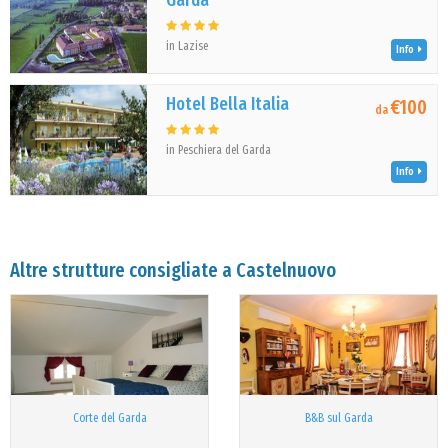
Garda
in Lazise
Info
Hotel Bella Italia
€100
da
in Peschiera del Garda
Info
Altre strutture consigliate a Castelnuovo
Corte del Garda
B&B sul Garda