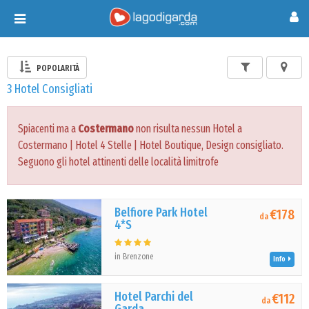
Toggle
navigation
POPOLARITÀ
3 Hotel Consigliati
Spiacenti ma a
Costermano
non risulta nessun Hotel a
Costermano | Hotel 4 Stelle | Hotel Boutique, Design consigliato.
Seguono gli hotel attinenti delle località limitrofe
Belfiore Park Hotel
€178
da
4*S
in Brenzone
Info
Hotel Parchi del
€112
da