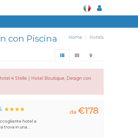
gn con Piscina
Home
Hotels
Hotel 4 Stelle | Hotel Boutique, Design con
€178
S
da
 accogliente hotel a
 trova in una...