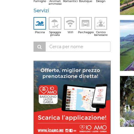
Famiglie
Animali
Romantici
Boutique
Design
ammessi
Servizi
Piscina
Spiaggia
Wifi
Parcheggio
Centro
privata
benessere