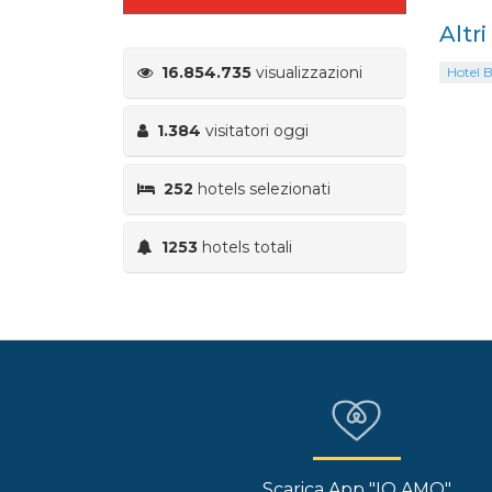
Altr
16.854.735
visualizzazioni
Hotel B
1.384
visitatori oggi
252
hotels selezionati
1253
hotels totali
Scarica App "IO AMO"