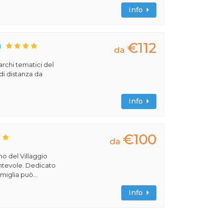
Info
€112
a
da
archi tematici del
di distanza da
Info
€100
da
rno del Villaggio
cantevole. Dedicato
miglia può...
Info