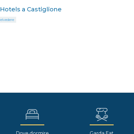
i Hotels a Castiglione
elvedere
Dove dormire
Garda Eat