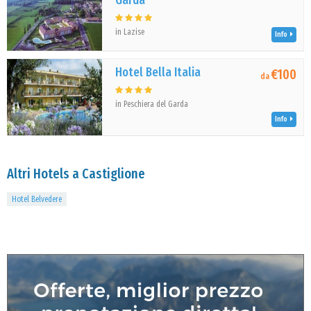
Garda
in Lazise
Info
Hotel Bella Italia
€100
da
in Peschiera del Garda
Info
Altri Hotels a Castiglione
Hotel Belvedere