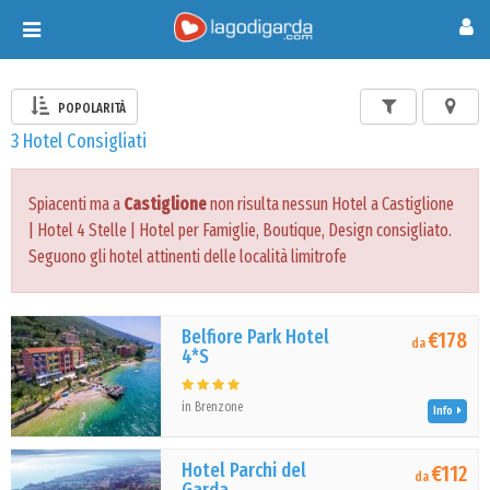
Toggle
navigation
POPOLARITÀ
3 Hotel Consigliati
Spiacenti ma a
Castiglione
non risulta nessun Hotel a Castiglione
| Hotel 4 Stelle | Hotel per Famiglie, Boutique, Design consigliato.
Seguono gli hotel attinenti delle località limitrofe
Belfiore Park Hotel
€178
da
4*S
in Brenzone
Info
Hotel Parchi del
€112
da