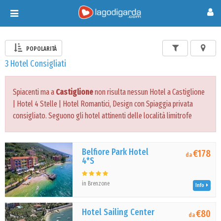
Toggle
navigation
POPOLARITÀ
3 Hotel Consigliati
Spiacenti ma a
Castiglione
non risulta nessun Hotel a Castiglione
| Hotel 4 Stelle | Hotel Romantici, Design con Spiaggia privata
consigliato. Seguono gli hotel attinenti delle località limitrofe
Belfiore Park Hotel
€178
da
4*S
in Brenzone
Info
Hotel Sailing Center
€80
da