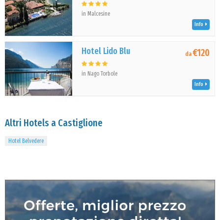
in Malcesine
Info
Hotel Lido Blu
€120
da
in Nago Torbole
Info
Altri Hotels a Castiglione
Hotel Belvedere