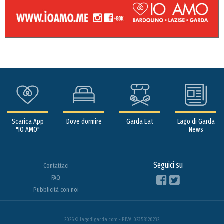
Scarica App
Dove dormire
Garda Eat
Lago di Garda
"IO AMO"
News
Seguici su
Contattaci
FAQ
Pubblicità con noi
2026 © lagodigarda.com - P.IVA: 02358120232