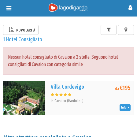
Toggle
navigation
POPOLARITÀ
1 Hotel Consigliato
Nessun hotel consigliato di Cavaion a 2 stelle. Seguono hotel
consigliati di Cavaion con categoria simile
Villa Cordevigo
€195
da
in Cavaion (Bardolino)
Info