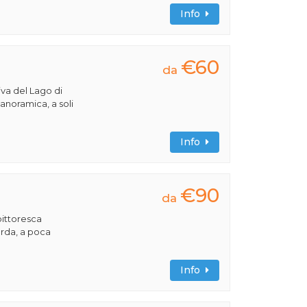
Info
€60
da
iva del Lago di
panoramica, a soli
Info
€90
da
pittoresca
Garda, a poca
Info