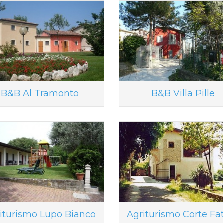
B&B Al Tramonto
B&B Villa Pille
iturismo Lupo Bianco
Agriturismo Corte Fat