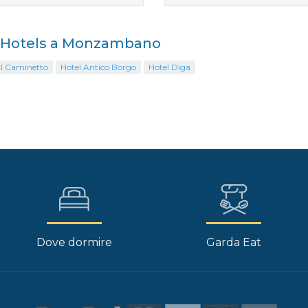
i Hotels a Monzambano
Al Caminetto
Hotel Antico Borgo
Hotel Diga
Dove dormire
Garda Eat