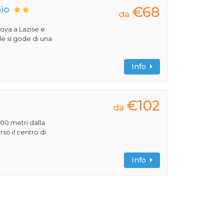
€68
nio
da
rova a Lazise e
le si gode di una
Info
€102
da
00 metri dalla
so il centro di
Info