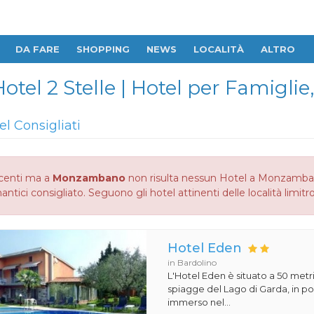
DA FARE
SHOPPING
NEWS
LOCALITÀ
ALTRO
el 2 Stelle | Hotel per Famiglie
el Consigliati
centi ma a
Monzambano
non risulta nessun Hotel a Monzambano
ntici consigliato. Seguono gli hotel attinenti delle località limitr
Hotel Eden
in Bardolino
L'Hotel Eden è situato a 50 metri
spiagge del Lago di Garda, in pos
immerso nel...