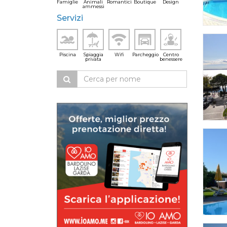
Famiglie
Animali
Romantici
Boutique
Design
ammessi
Servizi
Piscina
Spiaggia
Wifi
Parcheggio
Centro
privata
benessere