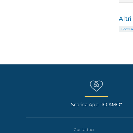
Altr
Hotel 
Scarica App "IO AMO"
Contattaci