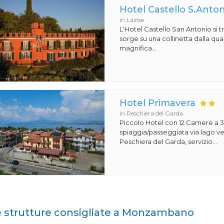
Hotel Castello S.Anto
in Lazise
L'Hotel Castello San Antonio si t
sorge su una collinetta dalla qua
magnifica...
Hotel Primavera
in Peschiera del Garda
Piccolo Hotel con 12 Camere a 3
spiaggia/passeggiata via lago ver
Peschiera del Garda, servizio...
e strutture consigliate a Monzambano