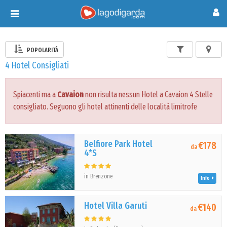
Toggle
navigation
POPOLARITÀ
4 Hotel Consigliati
Spiacenti ma a
Cavaion
non risulta nessun Hotel a Cavaion 4 Stelle
consigliato. Seguono gli hotel attinenti delle località limitrofe
Belfiore Park Hotel
€178
da
4*S
in Brenzone
Info
Hotel Villa Garuti
€140
da