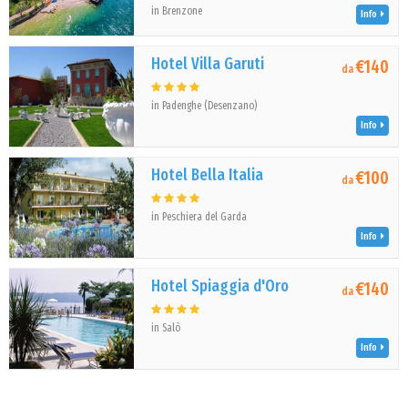
in Brenzone
Info
Hotel Villa Garuti
€140
da
in Padenghe (Desenzano)
Info
Hotel Bella Italia
€100
da
in Peschiera del Garda
Info
Hotel Spiaggia d'Oro
€140
da
in Salò
Info