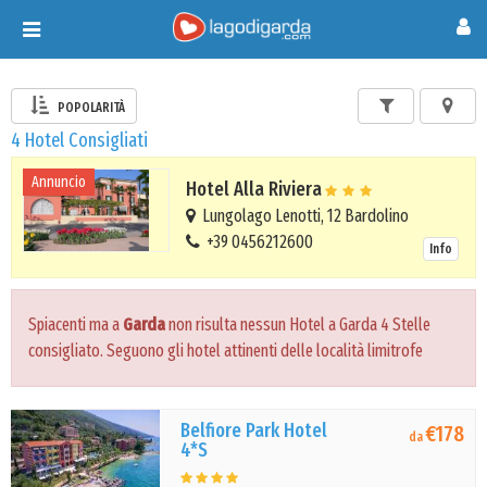
Toggle
navigation
POPOLARITÀ
4 Hotel Consigliati
Annuncio
Hotel Alla Riviera
Lungolago Lenotti, 12 Bardolino
+39 0456212600
Info
Spiacenti ma a
Garda
non risulta nessun Hotel a Garda 4 Stelle
consigliato. Seguono gli hotel attinenti delle località limitrofe
Belfiore Park Hotel
€178
da
4*S