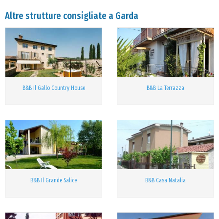
Altre strutture consigliate a Garda
B&B Il Gallo Country House
B&B La Terrazza
B&B Il Grande Salice
B&B Casa Natalia