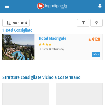
Toggle
navigation
POPOLARITÀ
1 Hotel Consigliato
Hotel Madrigale
€128
da
in Garda (Costermano)
Info
Strutture consigliate vicino a Costermano