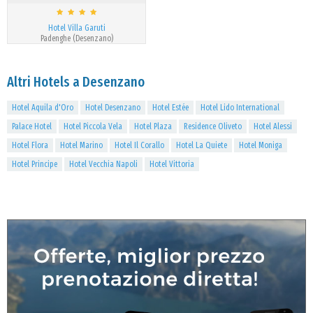
Hotel Villa Garuti
Padenghe (Desenzano)
Altri Hotels a Desenzano
Hotel Aquila d'Oro
Hotel Desenzano
Hotel Estée
Hotel Lido International
Palace Hotel
Hotel Piccola Vela
Hotel Plaza
Residence Oliveto
Hotel Alessi
Hotel Flora
Hotel Marino
Hotel Il Corallo
Hotel La Quiete
Hotel Moniga
Hotel Principe
Hotel Vecchia Napoli
Hotel Vittoria