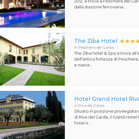
2012, si trova a Peschiera del Ga
dalla stazione ferroviaria...
The Ziba Hotel
in Peschiera del Garda
The Ziba hotel & Spa si trova all
dell'antica fortezza di Peschiera
e nasce...
Hotel Grand Hotel Riv
in Riva del Garda
Situato in posizione privilegiata
di Riva del Garda, il Grand Hotel
hotel 4...