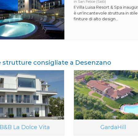
in San Felice (Salò)
Il Villa Luisa Resort & Spa inaugu
è un'incantevole struttura in st
finiture di alto design...
e strutture consigliate a Desenzano
B&B La Dolce Vita
GardaHill