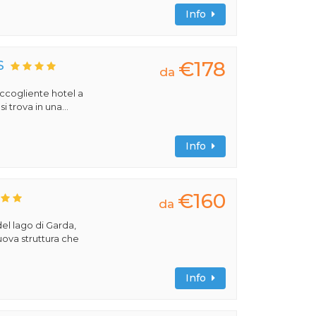
Info
€178
S
da
 accogliente hotel a
 trova in una...
Info
€160
da
del lago di Garda,
uova struttura che
Info