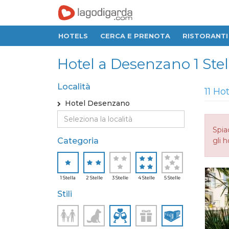
HOTELS
CERCA E PRENOTA
RISTORANTI
Hotel a Desenzano 1 Stella
Località
11 Ho
Hotel Desenzano
Spia
Categoria
gli h
1 Stella
2 Stelle
3 Stelle
4 Stelle
5 Stelle
Stili