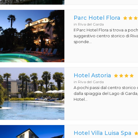
Parc Hotel Flora
in Riva del Garda
Il Parc Hotel Flora si trova a poch
suggestivo centro storico di Riv
sponde...
Hotel Astoria
in Riva del Garda
A pochi passi dal centro storico 
dalla spiaggia del Lago di Garda,
Hotel...
Hotel Villa Luisa Spa