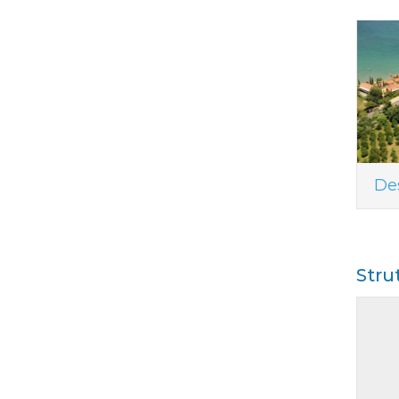
De
Stru