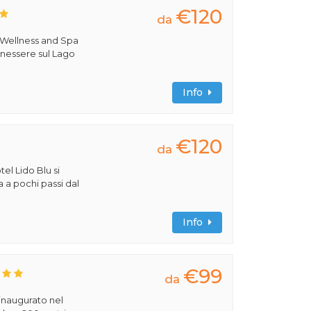
€120
da
 Wellness and Spa
benessere sul Lago
Info
€120
da
tel Lido Blu si
a a pochi passi dal
Info
€99
da
 inaugurato nel