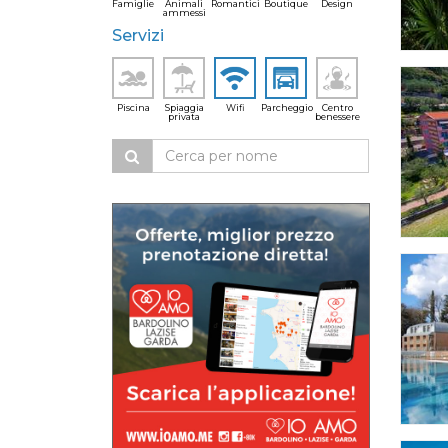
Famiglie
Animali
Romantici
Boutique
Design
ammessi
Servizi
Piscina
Spiaggia
Wifi
Parcheggio
Centro
privata
benessere