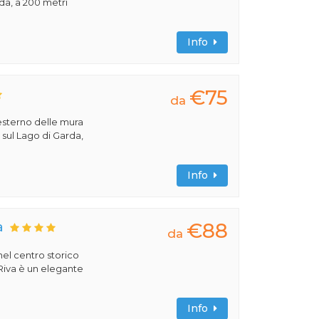
rda, a 200 metri
Info
€75
da
'esterno delle mura
, sul Lago di Garda,
Info
€88
a
da
 nel centro storico
 Riva è un elegante
Info