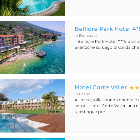
Belfiore Park Hotel 4*
in Brenzone
Il Belfiore Park Hotel ****S è un
Brenzone sul Lago di Garda che si
Hotel Corte Valier
in Lazise
A Lazise, sulla sponda orientale 
sorge l'Hotel Corte Valier, una n
si distingue per...