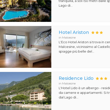
tranquilla, a soli 150 metri dalle 
Lago di...
Hotel Ariston
in Malcesine
L'Eco Hotel Ariston si trova in ce
Malcesine, vicinissimo al Castello
spiagge più belle del...
Residence Lido
in Malcesine
L'Hotel Lido è un albergo - re
da camere e appartamenti. Si tr
dal Lago di...