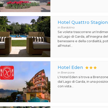
Hotel Quattro Stagion
in Bardolino
Se volete trascorrere un'indime
sul Lago di Garda, all'insegna de
benessere e della cordialità, pot
all'Hotel...
Hotel Eden
in Brenzone
L'Hotel Eden si trova a Brenzone
dal Lago di Garda, in una posiz
con vista...