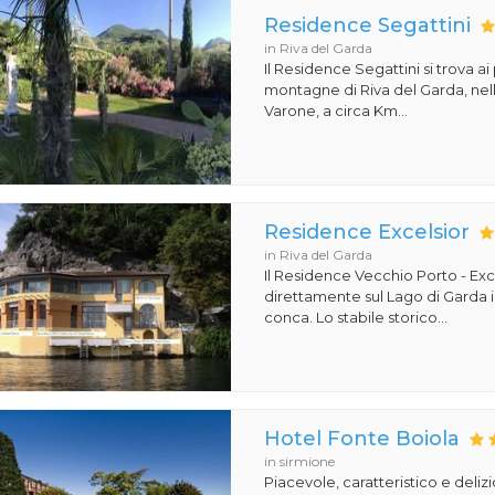
Residence Segattini
in Riva del Garda
Il Residence Segattini si trova ai
montagne di Riva del Garda, nell
Varone, a circa Km...
Residence Excelsior
in Riva del Garda
Il Residence Vecchio Porto - Exc
direttamente sul Lago di Garda 
conca. Lo stabile storico...
Hotel Fonte Boiola
in sirmione
Piacevole, caratteristico e deliz