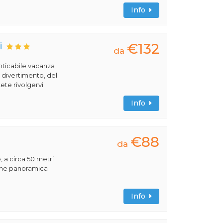
Info
€132
i
da
nticabile vacanza
l divertimento, del
ete rivolgervi
Info
€88
da
, a circa 50 metri
ione panoramica
Info