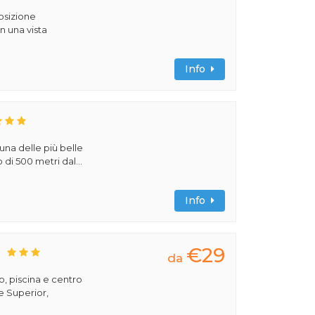
posizione
n una vista
Info
 una delle più belle
di 500 metri dal...
Info
€29
S
da
, piscina e centro
e Superior,