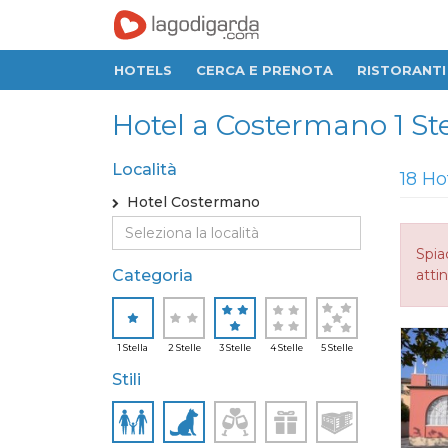
HOTELS
CERCA E PRENOTA
RISTORANTI
Hotel a Costermano 1 Stel
Località
18 Ho
Hotel Costermano
Spia
Categoria
attin
1 Stella
2 Stelle
3 Stelle
4 Stelle
5 Stelle
Stili