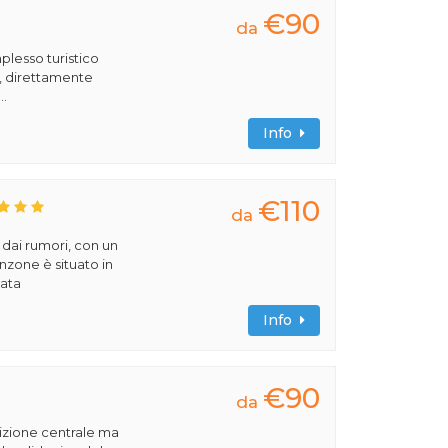
€90
da
plesso turistico
a, direttamente
..
Info
€110
da
 dai rumori, con un
zone è situato in
iata
Info
€90
da
osizione centrale ma