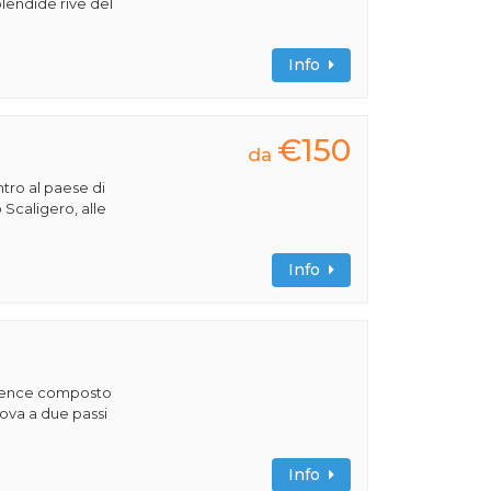
splendide rive del
Info
€150
da
ntro al paese di
 Scaligero, alle
Info
sidence composto
ova a due passi
Info