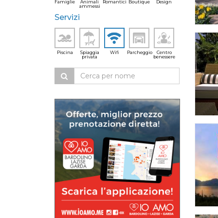
Famiglie
Animali
Romantici
Boutique
Design
ammessi
Servizi
Piscina
Spiaggia
Wifi
Parcheggio
Centro
privata
benessere