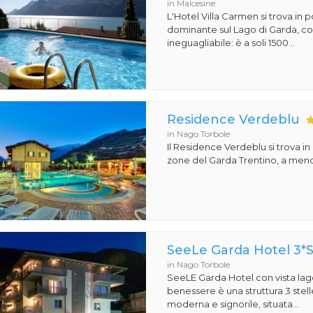
in Malcesine
L'Hotel Villa Carmen si trova in 
dominante sul Lago di Garda, co
ineguagliabile: è a soli 1500...
Residence Verdeblu
in Nago Torbole
Il Residence Verdeblu si trova in
zone del Garda Trentino, a meno 
SeeLe Garda Hotel 3*
in Nago Torbole
SeeLE Garda Hotel con vista lago
benessere è una struttura 3 stell
moderna e signorile, situata...