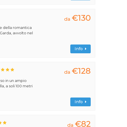
€130
da
re della romantica
 Garda, avvolto nel
Info
€128
da
rso in un ampio
la, a soli 100 metri
Info
€82
da