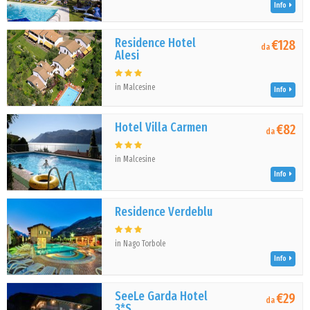
Info
Residence Hotel
€128
da
Alesi
in Malcesine
Info
Hotel Villa Carmen
€82
da
in Malcesine
Info
Residence Verdeblu
in Nago Torbole
Info
SeeLe Garda Hotel
€29
da
3*S