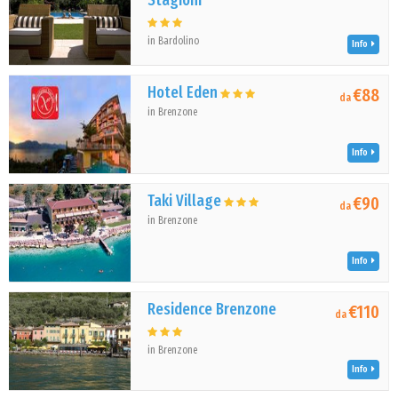
Stagioni
in Bardolino
Info
Hotel Eden
€88
da
in Brenzone
Info
Taki Village
€90
da
in Brenzone
Info
Residence Brenzone
€110
da
in Brenzone
Info