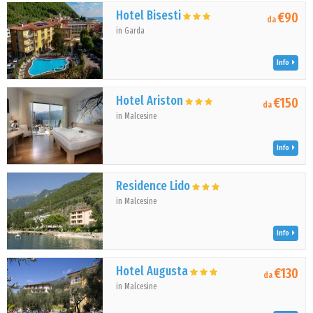
Hotel Bisesti
€90
da
in Garda
Info
Hotel Ariston
€150
da
in Malcesine
Info
Residence Lido
in Malcesine
Info
Hotel Augusta
€130
da
in Malcesine