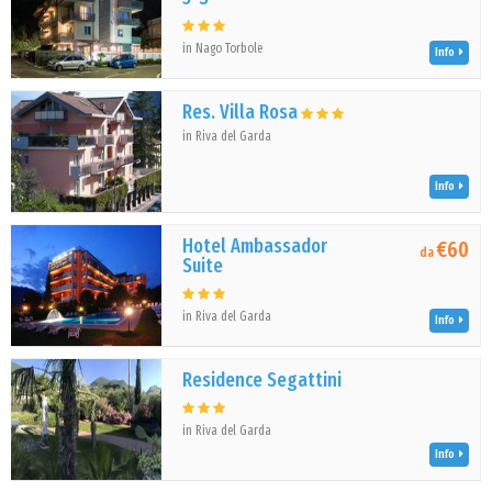
in Nago Torbole
Info
Res. Villa Rosa
in Riva del Garda
Info
Hotel Ambassador
€60
da
Suite
in Riva del Garda
Info
Residence Segattini
in Riva del Garda
Info