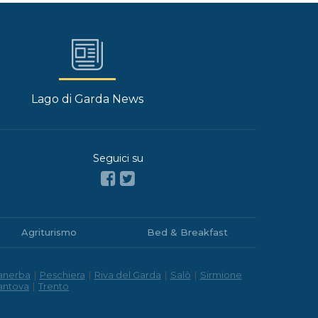
Lago di Garda News
Seguici su
Agriturismo
Bed & Breakfast
anerba
|
Peschiera
|
Riva del Garda
|
Salò
|
Sirmione
antova
|
Trento