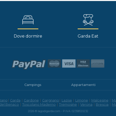
Dove dormire
Garda Eat
Campings
Appartamenti
zano
|
Garda
|
Gardone
|
Gargnano
|
Lazise
|
Limone
|
Malcesine
|
M
 del Benaco
|
Toscolano Maderno
|
Tremosine
|
Verona
|
Brescia
|
M
2026 © lagodigarda.com - P.IVA: 02358120232