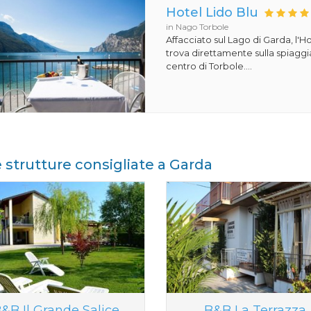
Hotel Lido Blu
in Nago Torbole
Affacciato sul Lago di Garda, l'Ho
trova direttamente sulla spiaggi
centro di Torbole....
e strutture consigliate a Garda
&B Il Grande Salice
B&B La Terrazza