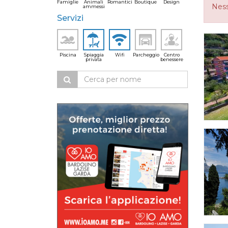
Famiglie
Animali
Romantici
Boutique
Design
Ness
ammessi
Servizi
Piscina
Spiaggia
Wifi
Parcheggio
Centro
privata
benessere