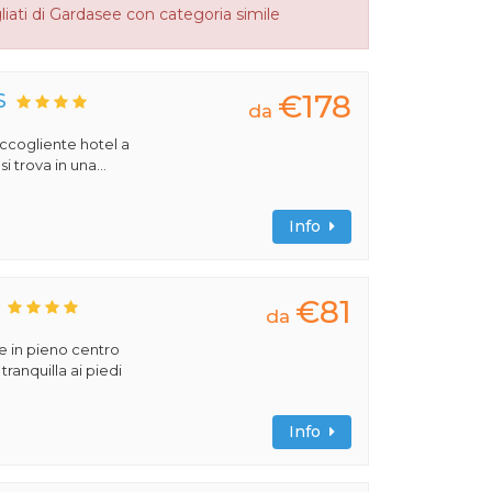
liati di Gardasee con categoria simile
€178
S
da
 accogliente hotel a
 trova in una...
Info
€81
da
e in pieno centro
tranquilla ai piedi
Info