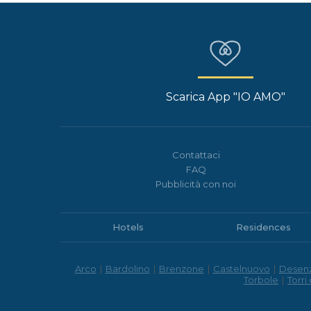
Scarica App "IO AMO"
Contattaci
FAQ
Pubblicità con noi
Hotels
Residences
Arco
|
Bardolino
|
Brenzone
|
Castelnuovo
|
Desen
Torbole
|
Torri