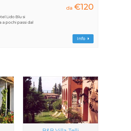
€120
da
tel Lido Blu si
a a pochi passi dal
Info
B&B Villa Telli