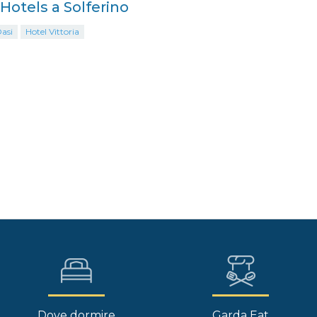
 Hotels a Solferino
asi
Hotel Vittoria
Dove dormire
Garda Eat