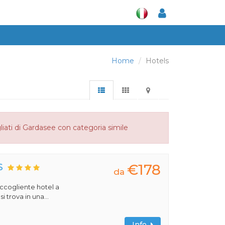
Home
Hotels
liati di Gardasee con categoria simile
€178
S
da
 accogliente hotel a
 trova in una...
Info