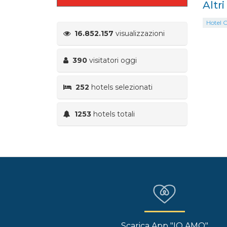
Altri
Hotel O
16.852.157
visualizzazioni
390
visitatori oggi
252
hotels selezionati
1253
hotels totali
Scarica App "IO AMO"