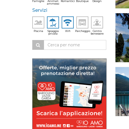
Famiglie
Animali
Romantici
Boutique
Design
ammessi
Servizi
Piscina
Spiaggia
Wifi
Parcheggio
Centro
privata
benessere