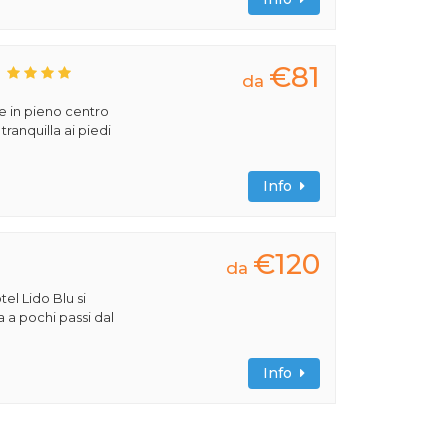
€81
da
e in pieno centro
tranquilla ai piedi
Info
€120
da
tel Lido Blu si
a a pochi passi dal
Info