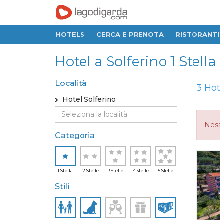
HOTELS
CERCA E PRENOTA
RISTORANTI
Hotel a Solferino 1 Stella
Località
3 Hot
Hotel Solferino
Ness
Categoria
1 Stella
2 Stelle
3 Stelle
4 Stelle
5 Stelle
Stili