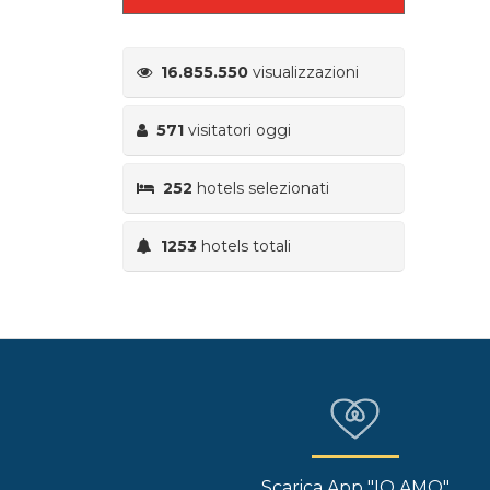
16.855.550
visualizzazioni
571
visitatori oggi
252
hotels selezionati
1253
hotels totali
Scarica App "IO AMO"