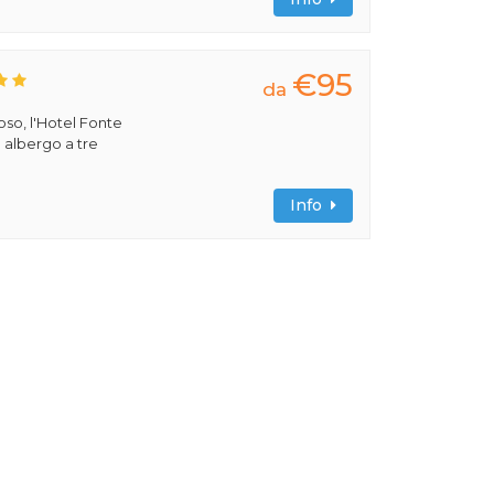
€95
da
ioso, l'Hotel Fonte
 albergo a tre
Info