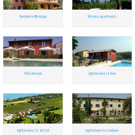
Residence Miralago
Nirvana apartments
Villa Avesani
Agriturismo Le Tese
Agriturismo Ca' del Sol
Agriturismo Le Caldane