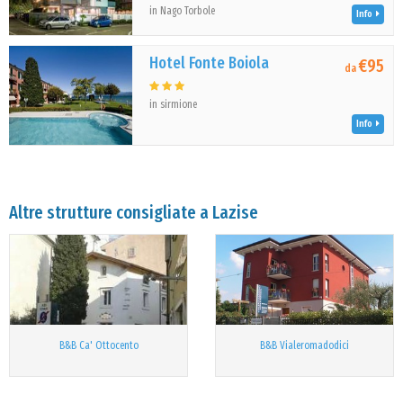
in Nago Torbole
Info
Hotel Fonte Boiola
€95
da
in sirmione
Info
Altre strutture consigliate a Lazise
B&B Ca' Ottocento
B&B Vialeromadodici