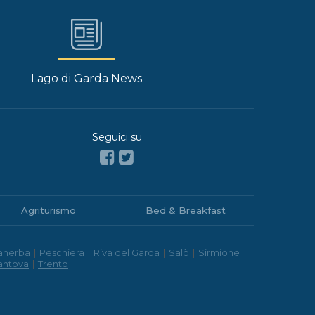
Lago di Garda News
Seguici su
Agriturismo
Bed & Breakfast
anerba
|
Peschiera
|
Riva del Garda
|
Salò
|
Sirmione
antova
|
Trento