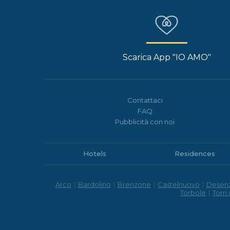
Scarica App "IO AMO"
Contattaci
FAQ
Pubblicità con noi
Hotels
Residences
Arco
|
Bardolino
|
Brenzone
|
Castelnuovo
|
Desen
Torbole
|
Torri