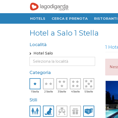
HOTELS
CERCA E PRENOTA
RISTORANTI
Hotel a Salo 1 Stella
Località
1 Hot
Hotel Salo
Ness
Categoria
1 Stella
2 Stelle
3 Stelle
4 Stelle
5 Stelle
Stili