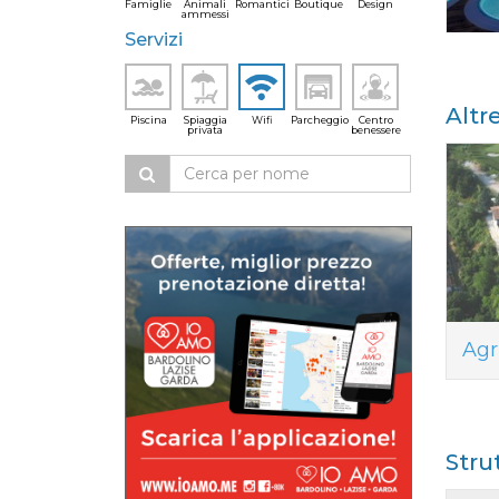
Famiglie
Animali
Romantici
Boutique
Design
ammessi
Servizi
Altr
Piscina
Spiaggia
Wifi
Parcheggio
Centro
privata
benessere
Agr
Stru