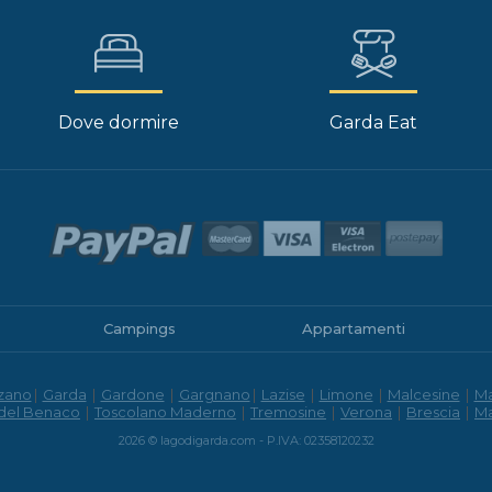
Dove dormire
Garda Eat
Campings
Appartamenti
zano
|
Garda
|
Gardone
|
Gargnano
|
Lazise
|
Limone
|
Malcesine
|
M
 del Benaco
|
Toscolano Maderno
|
Tremosine
|
Verona
|
Brescia
|
M
2026 © lagodigarda.com - P.IVA: 02358120232