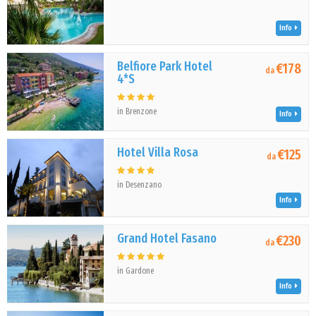
Info
Belfiore Park Hotel
€178
da
4*S
in Brenzone
Info
Hotel Villa Rosa
€125
da
in Desenzano
Info
Grand Hotel Fasano
€230
da
in Gardone
Info