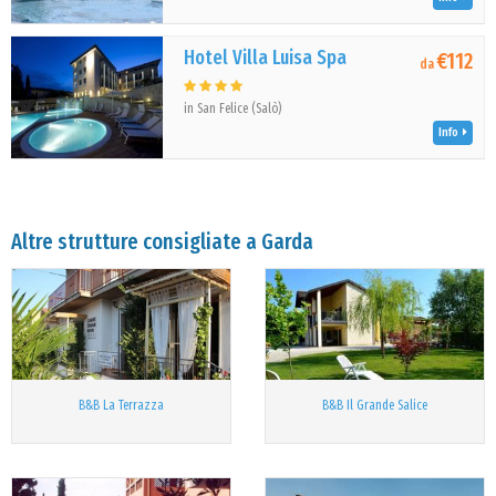
Hotel Villa Luisa Spa
€112
da
in San Felice (Salò)
Info
Altre strutture consigliate a Garda
B&B La Terrazza
B&B Il Grande Salice