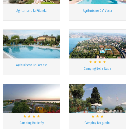
Agriturismo la Filanda
Agriturismo Ca' Vecia
Agriturismo Le Fornase
Camping Bella Italia
Camping Butterfly
Camping Bergamini